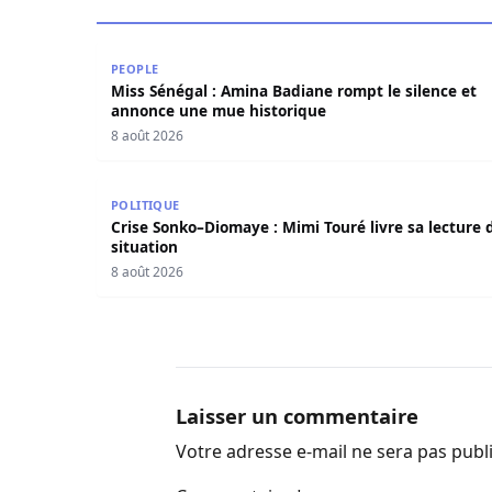
Miss Sénégal : Amina Badiane rompt le silence
PEOPLE
Miss Sénégal : Amina Badiane rompt le silence et
annonce une mue historique
8 août 2026
Crise Sonko–Diomaye : Mimi Touré livre sa lectur
POLITIQUE
Crise Sonko–Diomaye : Mimi Touré livre sa lecture d
situation
8 août 2026
Laisser un commentaire
Votre adresse e-mail ne sera pas publ