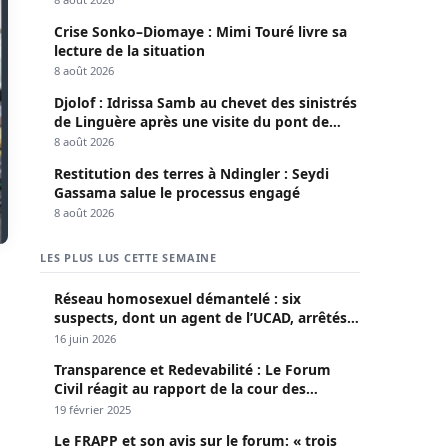
Crise Sonko–Diomaye : Mimi Touré livre sa
lecture de la situation
8 août 2026
Djolof : Idrissa Samb au chevet des sinistrés
de Linguère après une visite du pont de
Thylla
8 août 2026
Restitution des terres à Ndingler : Seydi
Gassama salue le processus engagé
8 août 2026
LES PLUS LUS CETTE SEMAINE
Réseau homosexuel démantelé : six
suspects, dont un agent de l’UCAD, arrêtés à
Keur Massar ; l’un avoue avoir propagé le
16 juin 2026
VIH depuis 2018
Transparence et Redevabilité : Le Forum
Civil réagit au rapport de la cour des
comptes
19 février 2025
Le FRAPP et son avis sur le forum: « trois