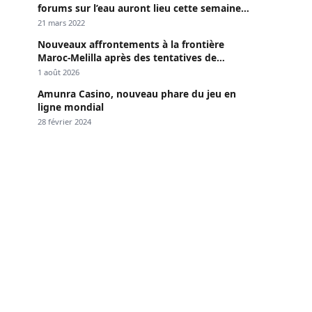
forums sur l’eau auront lieu cette semaine à
Dakar »
21 mars 2022
Nouveaux affrontements à la frontière
Maroc-Melilla après des tentatives de
passage
1 août 2026
Amunra Casino, nouveau phare du jeu en
ligne mondial
28 février 2024