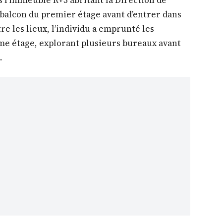
s l’immeuble R+3 abritant la Direction de
u balcon du premier étage avant d’entrer dans
e les lieux, l’individu a emprunté les
ème étage, explorant plusieurs bureaux avant
.