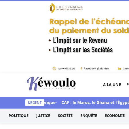
Aller au contenu
A LA UNE
P
Kéwoulo, le premier site d'information et d'inves
ce une mue historique
CAF : le Maroc, le Ghana et l’Égypte cho
URGENT
POLITIQUE
JUSTICE
SOCIÉTÉ
ENQUÊTE
ECONOMIE