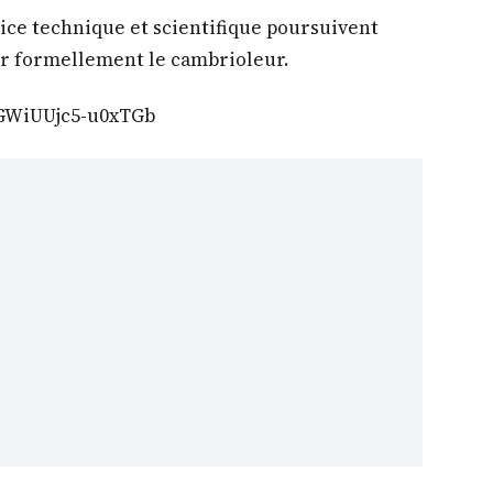
lice technique et scientifique poursuivent
ier formellement le cambrioleur.
oGWiUUjc5-u0xTGb