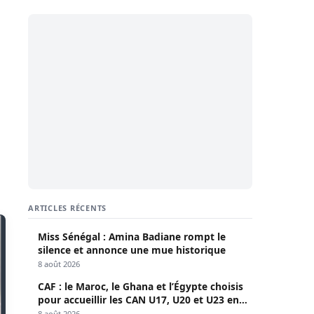
ARTICLES RÉCENTS
Miss Sénégal : Amina Badiane rompt le
silence et annonce une mue historique
8 août 2026
CAF : le Maroc, le Ghana et l’Égypte choisis
pour accueillir les CAN U17, U20 et U23 en
2027
8 août 2026