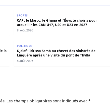
 et annonce une mue historique
CAF : le Maroc, le Ghana et l’Égypte choisis pour acc
SPORTS
CAF : le Maroc, le Ghana et l’Égypte choisis pour
accueillir les CAN U17, U20 et U23 en 2027
8 août 2026
e de la situation
Djolof : Idrissa Samb au chevet des sinistrés de Lin
POLITIQUE
e la
Djolof : Idrissa Samb au chevet des sinistrés de
Linguère après une visite du pont de Thylla
8 août 2026
iée.
Les champs obligatoires sont indiqués avec
*