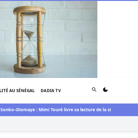
Rechercher
LITÉ AU SÉNÉGAL
DADIA TV
–Diomaye : Mimi Touré livre sa lecture de la situation
Djolof :