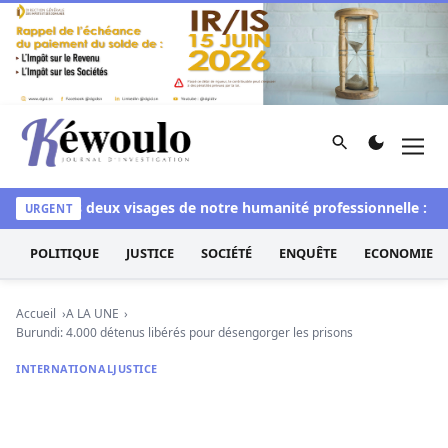
Aller au contenu
Rechercher
Men
Kéwoulo, le premier site d'information et d'investigation d
chi
Les deux visages de notre humanité professionnelle : Entre
URGENT
POLITIQUE
JUSTICE
SOCIÉTÉ
ENQUÊTE
ECONOMIE
Accueil
A LA UNE
Burundi: 4.000 détenus libérés pour désengorger les prisons
INTERNATIONAL
JUSTICE