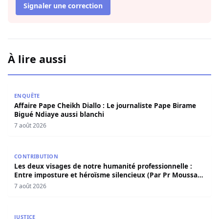
Signaler une correction
À lire aussi
Affaire Pape Cheikh Diallo : Le journaliste Pape Birame B
ENQUÊTE
Affaire Pape Cheikh Diallo : Le journaliste Pape Birame
Bigué Ndiaye aussi blanchi
7 août 2026
Les deux visages de notre humanité professionnelle : Ent
CONTRIBUTION
Les deux visages de notre humanité professionnelle :
Entre imposture et héroïsme silencieux (Par Pr Moussa
Seydi)
7 août 2026
Dernière minute : Voici les 23 personnes libérées dans l’a
JUSTICE