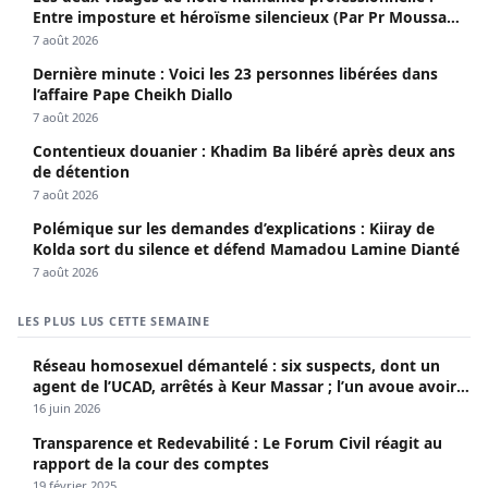
Entre imposture et héroïsme silencieux (Par Pr Moussa
Seydi)
7 août 2026
Dernière minute : Voici les 23 personnes libérées dans
l’affaire Pape Cheikh Diallo
7 août 2026
Contentieux douanier : Khadim Ba libéré après deux ans
de détention
7 août 2026
Polémique sur les demandes d’explications : Kiiray de
Kolda sort du silence et défend Mamadou Lamine Dianté
7 août 2026
LES PLUS LUS CETTE SEMAINE
Réseau homosexuel démantelé : six suspects, dont un
agent de l’UCAD, arrêtés à Keur Massar ; l’un avoue avoir
propagé le VIH depuis 2018
16 juin 2026
Transparence et Redevabilité : Le Forum Civil réagit au
rapport de la cour des comptes
19 février 2025