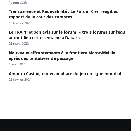
propagé le VIH depuis 2018
16 juin 2026
Transparence et Redevabilité : Le Forum Civil réagit au
rapport de la cour des comptes
19 février 2025
Le FRAPP et son avis sur le forum: « trois forums sur l’eau
auront lieu cette semaine à Dakar »
21 mars 2022
Nouveaux affrontements à la frontière Maroc-Melilla
après des tentatives de passage
1 août 2026
Amunra Casino, nouveau phare du jeu en ligne mondial
28 février 2024