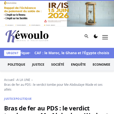
Aller au contenu
Rechercher
Men
Kéwoulo, le premier site d'information et d'investigation d
mue historique
CAF : le Maroc, le Ghana et l’Égypte choisis pou
URGENT
POLITIQUE
JUSTICE
SOCIÉTÉ
ENQUÊTE
ECONOMIE
Accueil
A LA UNE
Bras de fer au PDS : le verdict tombe pour Me Abdoulaye Wade et ses
alliés
JUSTICE
POLITIQUE
Bras de fer au PDS : le verdict