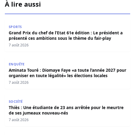
À lire aussi
Grand Prix du chef de l’Etat 61e édition : Le président a 
SPORTS
Grand Prix du chef de l’Etat 61e édition : Le président a
présenté ces ambitions sous le thème du fair-play
7 août 2026
Aminata Touré : Diomaye Faye «a toute l’année 2027 pour o
ENQUÊTE
Aminata Touré : Diomaye Faye «a toute l’année 2027 pour
organiser en toute légalité» les élections locales
7 août 2026
Thiès : Une étudiante de 23 ans arrêtée pour le meurtre
SOCIÉTÉ
Thiès : Une étudiante de 23 ans arrêtée pour le meurtre
de ses jumeaux nouveau-nés
7 août 2026
Drame familial à Guinaw-rails : Un jeune homme poignar