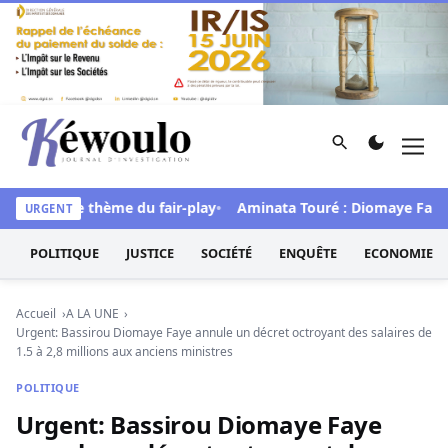
Aller au contenu
Rechercher
Men
Kéwoulo, le premier site d'information et d'investigation d
ns sous le thème du fair-play
Aminata Touré : Diomaye Faye «a t
URGENT
POLITIQUE
JUSTICE
SOCIÉTÉ
ENQUÊTE
ECONOMIE
Accueil
A LA UNE
Urgent: Bassirou Diomaye Faye annule un décret octroyant des salaires de
1.5 à 2,8 millions aux anciens ministres
POLITIQUE
Urgent: Bassirou Diomaye Faye