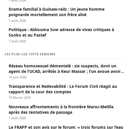
7 août 2026
Drame familial à Guinaw-rails : Un jeune homme
poignarde mortellement son frère aîné
7 août 2026
Politique : Aldiouma Sow adresse de vives critiques à
Sonko et au Pastef
7 août 2026
LES PLUS LUS CETTE SEMAINE
Réseau homosexuel démantelé : six suspects, dont un
agent de l’UCAD, arrêtés à Keur Massar ; l’un avoue avoir
propagé le VIH depuis 2018
16 juin 2026
Transparence et Redevabilité : Le Forum Civil réagit au
rapport de la cour des comptes
19 février 2025
Nouveaux affrontements à la frontière Maroc-Melilla
après des tentatives de passage
1 août 2026
Le FRAPP et son avis sur le forum: « trois forums sur l’eau