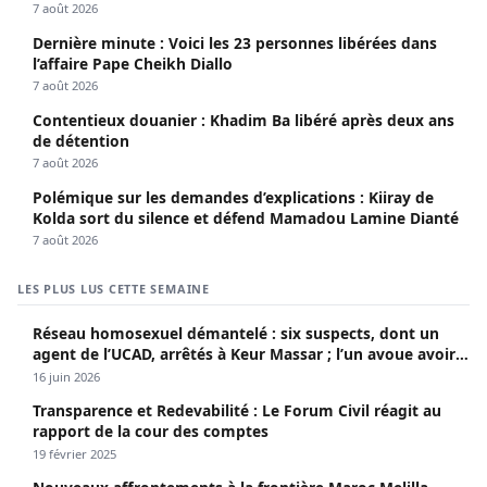
Seydi)
7 août 2026
Dernière minute : Voici les 23 personnes libérées dans
l’affaire Pape Cheikh Diallo
7 août 2026
Contentieux douanier : Khadim Ba libéré après deux ans
de détention
7 août 2026
Polémique sur les demandes d’explications : Kiiray de
Kolda sort du silence et défend Mamadou Lamine Dianté
7 août 2026
LES PLUS LUS CETTE SEMAINE
Réseau homosexuel démantelé : six suspects, dont un
agent de l’UCAD, arrêtés à Keur Massar ; l’un avoue avoir
propagé le VIH depuis 2018
16 juin 2026
Transparence et Redevabilité : Le Forum Civil réagit au
rapport de la cour des comptes
19 février 2025