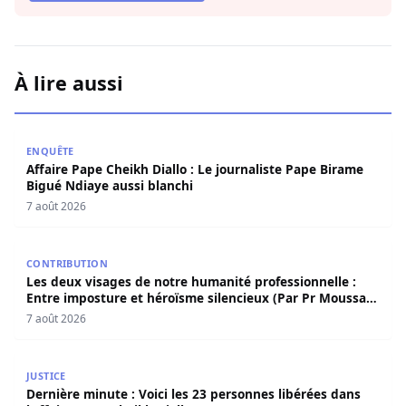
À lire aussi
Affaire Pape Cheikh Diallo : Le journaliste Pape Birame B
ENQUÊTE
Affaire Pape Cheikh Diallo : Le journaliste Pape Birame
Bigué Ndiaye aussi blanchi
7 août 2026
Les deux visages de notre humanité professionnelle : Ent
CONTRIBUTION
Les deux visages de notre humanité professionnelle :
Entre imposture et héroïsme silencieux (Par Pr Moussa
Seydi)
7 août 2026
Dernière minute : Voici les 23 personnes libérées dans l’a
JUSTICE
Dernière minute : Voici les 23 personnes libérées dans