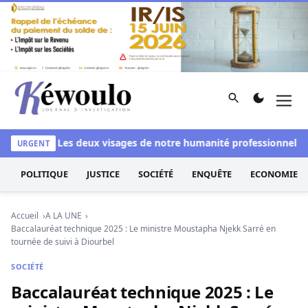
Aller au contenu
Rechercher
Men
Kéwoulo, le premier site d'information et d'investigation d
lanchi
Les deux visages de notre humanité professionnelle : En
URGENT
POLITIQUE
JUSTICE
SOCIÉTÉ
ENQUÊTE
ECONOMIE
Accueil
A LA UNE
Baccalauréat technique 2025 : Le ministre Moustapha Njekk Sarré en
tournée de suivi à Diourbel
SOCIÉTÉ
Baccalauréat technique 2025 : Le