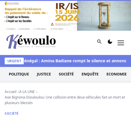
Aller au contenu
Rechercher
Men
Kéwoulo, le premier site d'information et d'investigation d
e
Miss Sénégal : Amina Badiane rompt le silence et annonce u
URGENT
POLITIQUE
JUSTICE
SOCIÉTÉ
ENQUÊTE
ECONOMIE
Accueil
A LA UNE
Axe Bignona-Diouloulou: Une collision entre deux véhicules fait un mort et
plusieurs blessés
SOCIÉTÉ