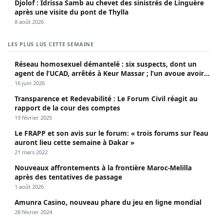
Djolof : Idrissa Samb au chevet des sinistrés de Linguère
après une visite du pont de Thylla
8 août 2026
LES PLUS LUS CETTE SEMAINE
Réseau homosexuel démantelé : six suspects, dont un
agent de l’UCAD, arrêtés à Keur Massar ; l’un avoue avoir
propagé le VIH depuis 2018
16 juin 2026
Transparence et Redevabilité : Le Forum Civil réagit au
rapport de la cour des comptes
19 février 2025
Le FRAPP et son avis sur le forum: « trois forums sur l’eau
auront lieu cette semaine à Dakar »
21 mars 2022
Nouveaux affrontements à la frontière Maroc-Melilla
après des tentatives de passage
1 août 2026
Amunra Casino, nouveau phare du jeu en ligne mondial
28 février 2024