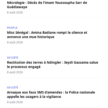
Nécrologie : Décès de l’imam Youssoupha Sarr de
Guédiawaye
8 août 2026
Miss Sénégal : Amina Badiane rompt le silence et annon
PEOPLE
Miss Sénégal : Amina Badiane rompt le silence et
annonce une mue historique
8 août 2026
Restitution des terres à Ndingler : Seydi Gassama salue 
SOCIÉTÉ
Restitution des terres à Ndingler : Seydi Gassama salue
le processus engagé
8 août 2026
Arnaque aux faux SMS d’amendes : la Police nationale appe
SOCIÉTÉ
Arnaque aux faux SMS d’amendes : la Police nationale
appelle les usagers à la vigilance
8 août 2026