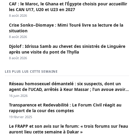
CAF : le Maroc, le Ghana et l’Égypte choisis pour accueillir
les CAN U17, U20 et U23 en 2027
8 août 2026
Crise Sonko–Diomaye : Mimi Touré livre sa lecture de la
situation
8 août 2026
Djolof : Idrissa Samb au chevet des sinistrés de Linguère
après une visite du pont de Thylla
8 août 2026
LES PLUS LUS CETTE SEMAINE
Réseau homosexuel démantelé : six suspects, dont un
agent de l’UCAD, arrêtés à Keur Massar ; l’un avoue avoir
propagé le VIH depuis 2018
16 juin 2026
Transparence et Redevabilité : Le Forum Civil réagit au
rapport de la cour des comptes
19 février 2025
Le FRAPP et son avis sur le forum: « trois forums sur l’eau
auront lieu cette semaine à Dakar »