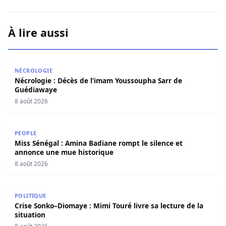
À lire aussi
Nécrologie : Décès de l’imam Youssoupha Sarr de Guédi
NÉCROLOGIE
Nécrologie : Décès de l’imam Youssoupha Sarr de
Guédiawaye
8 août 2026
Miss Sénégal : Amina Badiane rompt le silence et annon
PEOPLE
Miss Sénégal : Amina Badiane rompt le silence et
annonce une mue historique
8 août 2026
Crise Sonko–Diomaye : Mimi Touré livre sa lecture de la s
POLITIQUE
Crise Sonko–Diomaye : Mimi Touré livre sa lecture de la
situation