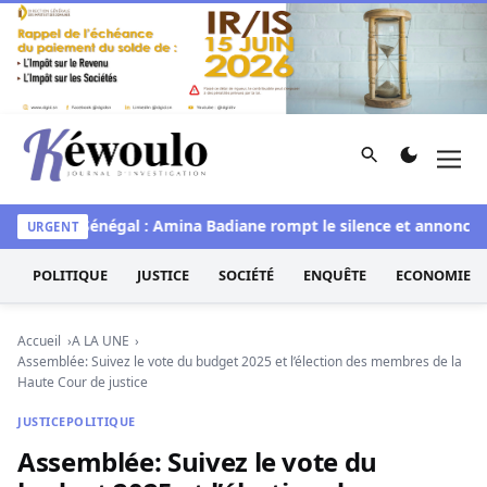
Aller au contenu
Rechercher
Men
Kéwoulo, le premier site d'information et d'investigation d
e
Miss Sénégal : Amina Badiane rompt le silence et annonce un
URGENT
POLITIQUE
JUSTICE
SOCIÉTÉ
ENQUÊTE
ECONOMIE
Accueil
A LA UNE
Assemblée: Suivez le vote du budget 2025 et l’élection des membres de la
Haute Cour de justice
JUSTICE
POLITIQUE
Assemblée: Suivez le vote du