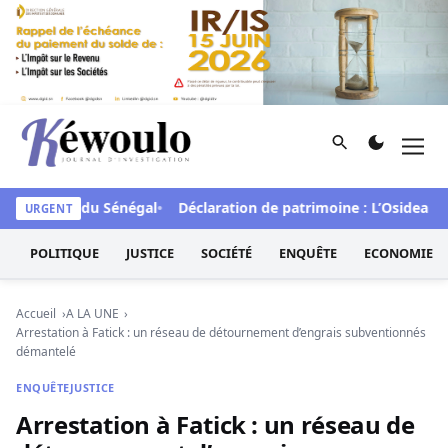
Aller au contenu
Rechercher
Men
Kéwoulo, le premier site d'information et d'investigation d
 faveur du Sénégal
Déclaration de patrimoine : L’Osidea salue
URGENT
POLITIQUE
JUSTICE
SOCIÉTÉ
ENQUÊTE
ECONOMIE
Accueil
A LA UNE
Arrestation à Fatick : un réseau de détournement d’engrais subventionnés
démantelé
ENQUÊTE
JUSTICE
Arrestation à Fatick : un réseau de