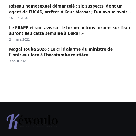
Réseau homosexuel démantelé : six suspects, dont un
agent de l’UCAD, arrêtés à Keur Massar ; l’un avoue avoir
propagé le VIH depuis 2018
16 juin 2026
Le FRAPP et son avis sur le forum: « trois forums sur l’eau
auront lieu cette semaine à Dakar »
21 mars 2022
Magal Touba 2026 : Le cri d’alarme du ministre de
l’intérieur face à l’hécatombe routière
3 août 2026