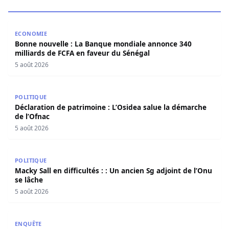
Bonne nouvelle : La Banque mondiale annonce 340 millia
ECONOMIE
Bonne nouvelle : La Banque mondiale annonce 340
milliards de FCFA en faveur du Sénégal
5 août 2026
Déclaration de patrimoine : L’Osidea salue la démarche d
POLITIQUE
Déclaration de patrimoine : L’Osidea salue la démarche
de l’Ofnac
5 août 2026
Macky Sall en difficultés : : Un ancien Sg adjoint de l’Onu 
POLITIQUE
Macky Sall en difficultés : : Un ancien Sg adjoint de l’Onu
se lâche
5 août 2026
Tribunal : Lamignou Darou et Cie lourdement condamnés p
ENQUÊTE