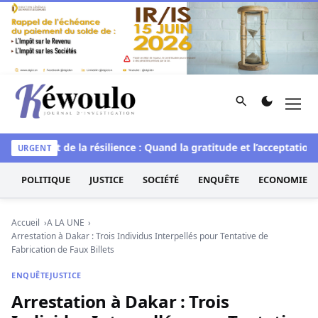
Aller au contenu
Rechercher
Men
Kéwoulo, le premier site d'information et d'investigation d
le
L’art de la résilience : Quand la gratitude et l’acceptation t
URGENT
POLITIQUE
JUSTICE
SOCIÉTÉ
ENQUÊTE
ECONOMIE
Accueil
A LA UNE
Arrestation à Dakar : Trois Individus Interpellés pour Tentative de
Fabrication de Faux Billets
ENQUÊTE
JUSTICE
Arrestation à Dakar : Trois