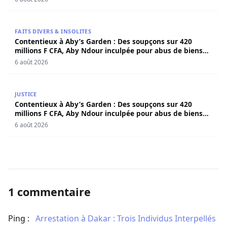
Contentieux à Aby’s Garden : Des soupçons sur 420 milli
FAITS DIVERS & INSOLITES
Contentieux à Aby’s Garden : Des soupçons sur 420
millions F CFA, Aby Ndour inculpée pour abus de biens
sociaux
6 août 2026
Contentieux à Aby’s Garden : Des soupçons sur 420 milli
JUSTICE
Contentieux à Aby’s Garden : Des soupçons sur 420
millions F CFA, Aby Ndour inculpée pour abus de biens
sociaux
6 août 2026
1 commentaire
Ping :
​Arrestation à Dakar : Trois Individus Interpellés