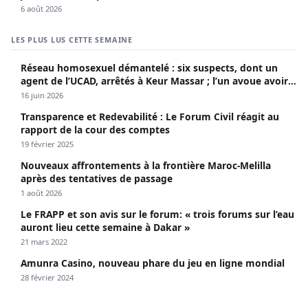
6 août 2026
LES PLUS LUS CETTE SEMAINE
Réseau homosexuel démantelé : six suspects, dont un
agent de l’UCAD, arrêtés à Keur Massar ; l’un avoue avoir
propagé le VIH depuis 2018
16 juin 2026
Transparence et Redevabilité : Le Forum Civil réagit au
rapport de la cour des comptes
19 février 2025
Nouveaux affrontements à la frontière Maroc-Melilla
après des tentatives de passage
1 août 2026
Le FRAPP et son avis sur le forum: « trois forums sur l’eau
auront lieu cette semaine à Dakar »
21 mars 2022
Amunra Casino, nouveau phare du jeu en ligne mondial
28 février 2024