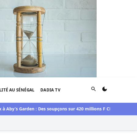
Rechercher
LITÉ AU SÉNÉGAL
DADIA TV
’s Garden : Des soupçons sur 420 millions F CFA, Aby Ndour incu