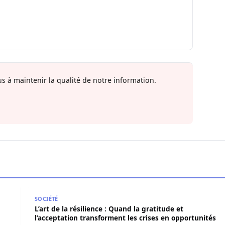
s à maintenir la qualité de notre information.
en force politique et spirituelle
L’art de la résilience : Quand la gratitude et l’acce
SOCIÉTÉ
L’art de la résilience : Quand la gratitude et
l’acceptation transforment les crises en opportunités