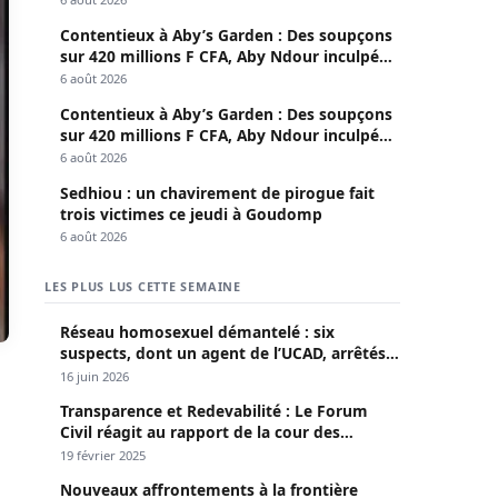
Contentieux à Aby’s Garden : Des soupçons
sur 420 millions F CFA, Aby Ndour inculpée
pour abus de biens sociaux
6 août 2026
Contentieux à Aby’s Garden : Des soupçons
sur 420 millions F CFA, Aby Ndour inculpée
pour abus de biens sociaux
6 août 2026
Sedhiou : un chavirement de pirogue fait
trois victimes ce jeudi à Goudomp
6 août 2026
LES PLUS LUS CETTE SEMAINE
Réseau homosexuel démantelé : six
suspects, dont un agent de l’UCAD, arrêtés à
Keur Massar ; l’un avoue avoir propagé le
16 juin 2026
VIH depuis 2018
Transparence et Redevabilité : Le Forum
Civil réagit au rapport de la cour des
comptes
19 février 2025
Nouveaux affrontements à la frontière