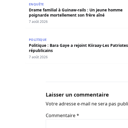
Drame familial à Guinaw-rails : Un jeune homm
ENQUÊTE
Drame familial à Guinaw-rails : Un jeune homme
poignarde mortellement son frère aîné
7 août 2026
Politique : Bara Gaye a rejoint Kiiraay-Les Patri
POLITIQUE
Politique : Bara Gaye a rejoint Kiiraay-Les Patriotes
républicains
7 août 2026
Laisser un commentaire
Votre adresse e-mail ne sera pas publ
Commentaire
*