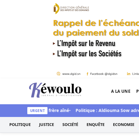
Aller au contenu
A LA UNE
P
Kéwoulo, le premier site d'information et d'inves
tellement son frère aîné
Politique : Aldiouma Sow adresse de 
URGENT
POLITIQUE
JUSTICE
SOCIÉTÉ
ENQUÊTE
ECONOMIE