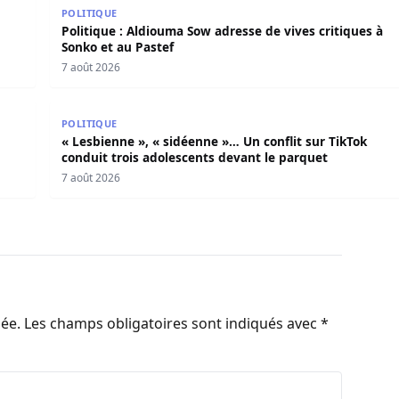
e poignarde mortellement son frère aîné
Politique : Aldiouma Sow adresse de vives critiques 
POLITIQUE
Politique : Aldiouma Sow adresse de vives critiques à
Sonko et au Pastef
7 août 2026
otes républicains
« Lesbienne », « sidéenne »… Un conflit sur TikTok c
POLITIQUE
« Lesbienne », « sidéenne »… Un conflit sur TikTok
conduit trois adolescents devant le parquet
7 août 2026
iée.
Les champs obligatoires sont indiqués avec
*