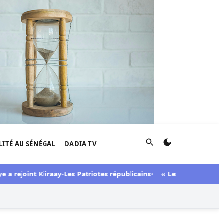
Rechercher
LITÉ AU SÉNÉGAL
DADIA TV
oint Kiiraay-Les Patriotes républicains
« Lesbienne », « sidéenn