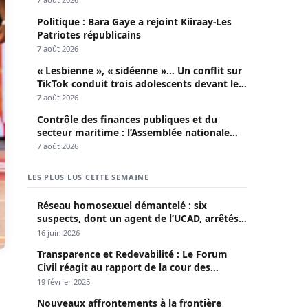
Politique : Bara Gaye a rejoint Kiiraay-Les
Patriotes républicains
7 août 2026
« Lesbienne », « sidéenne »… Un conflit sur
TikTok conduit trois adolescents devant le
parquet
7 août 2026
Contrôle des finances publiques et du
secteur maritime : l’Assemblée nationale
convoque une session extraordinaire
7 août 2026
LES PLUS LUS CETTE SEMAINE
Réseau homosexuel démantelé : six
suspects, dont un agent de l’UCAD, arrêtés à
Keur Massar ; l’un avoue avoir propagé le
16 juin 2026
VIH depuis 2018
Transparence et Redevabilité : Le Forum
Civil réagit au rapport de la cour des
comptes
19 février 2025
Nouveaux affrontements à la frontière