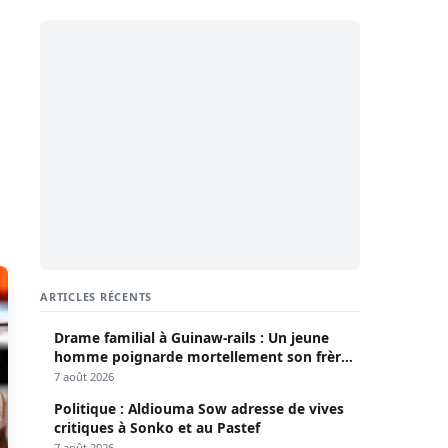
ARTICLES RÉCENTS
Drame familial à Guinaw-rails : Un jeune
homme poignarde mortellement son frère
aîné
7 août 2026
Politique : Aldiouma Sow adresse de vives
critiques à Sonko et au Pastef
7 août 2026