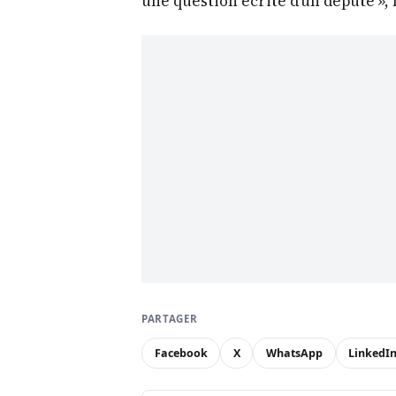
une question écrite d’un député », 
PARTAGER
Facebook
X
WhatsApp
LinkedI