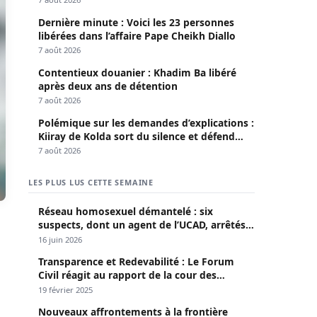
Dernière minute : Voici les 23 personnes
libérées dans l’affaire Pape Cheikh Diallo
7 août 2026
Contentieux douanier : Khadim Ba libéré
après deux ans de détention
7 août 2026
Polémique sur les demandes d’explications :
Kiiray de Kolda sort du silence et défend
Mamadou Lamine Dianté
7 août 2026
LES PLUS LUS CETTE SEMAINE
Réseau homosexuel démantelé : six
suspects, dont un agent de l’UCAD, arrêtés à
Keur Massar ; l’un avoue avoir propagé le
16 juin 2026
VIH depuis 2018
Transparence et Redevabilité : Le Forum
Civil réagit au rapport de la cour des
comptes
19 février 2025
Nouveaux affrontements à la frontière