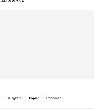
martèle-t-il.
n
Telegram
Copier
Imprimer