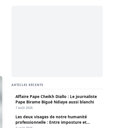
ARTICLES RÉCENTS
Affaire Pape Cheikh Diallo : Le journaliste
Pape Birame Bigué Ndiaye aussi blanchi
7 août 2026
Les deux visages de notre humanité
professionnelle : Entre imposture et
héroïsme silencieux (Par Pr Moussa Seydi)
7 août 2026