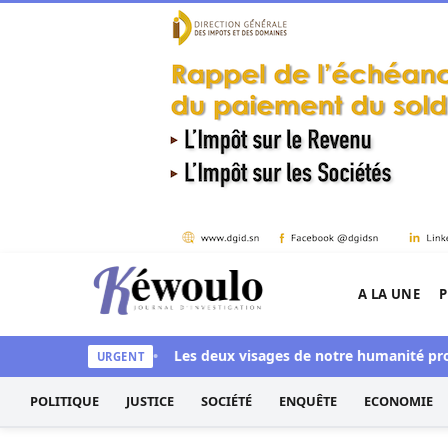
Aller au contenu
A LA UNE
P
Kéwoulo, le premier site d'information et d'inves
ye aussi blanchi
Les deux visages de notre humanité profession
URGENT
POLITIQUE
JUSTICE
SOCIÉTÉ
ENQUÊTE
ECONOMIE