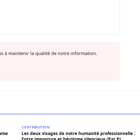
s à maintenir la qualité de notre information.
 Birame Bigué Ndiaye aussi blanchi
Les deux visages de notre humanité professionnelle
CONTRIBUTION
rame
Les deux visages de notre humanité professionnelle :
Entre imposture et héroïsme silencieux (Par Pr