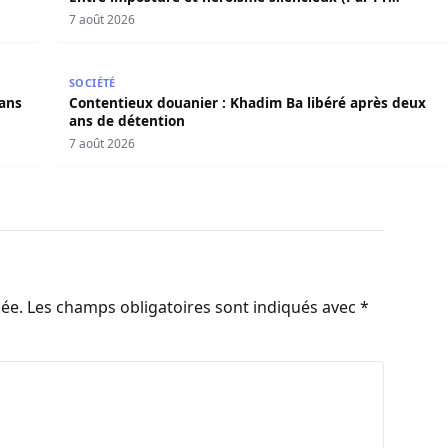
Moussa Seydi)
7 août 2026
s dans l’affaire Pape Cheikh Diallo
Contentieux douanier : Khadim Ba libéré après deux
SOCIÉTÉ
dans
Contentieux douanier : Khadim Ba libéré après deux
ans de détention
7 août 2026
iée.
Les champs obligatoires sont indiqués avec
*