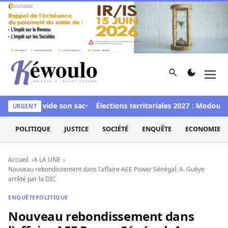
Aller au contenu
Rechercher
Men
Kéwoulo, le premier site d'information et d'investigation d
 Soumaré vide son sac
Élections territoriales 2027 : Modou Di
URGENT
POLITIQUE
JUSTICE
SOCIÉTÉ
ENQUÊTE
ECONOMIE
Accueil
A LA UNE
Nouveau rebondissement dans l’affaire AEE Power Sénégal: A. Guèye
arrêté par la DIC
ENQUÊTE
POLITIQUE
Nouveau rebondissement dans