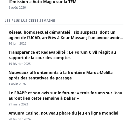
l’émission « Auto Mag » sur la TFM
8 août 2026
LES PLUS LUS CETTE SEMAINE
Réseau homosexuel démantelé : six suspects, dont un
agent de l’UCAD, arrêtés à Keur Massar ; l’un avoue avoir
propagé le VIH depuis 2018
16 juin 2026
Transparence et Redevabilité : Le Forum Civil réagit au
rapport de la cour des comptes
19 février 2025
Nouveaux affrontements à la frontière Maroc-Melilla
après des tentatives de passage
1 août 2026
Le FRAPP et son avis sur le forum: « trois forums sur l’eau
auront lieu cette semaine à Dakar »
21 mars 2022
Amunra Casino, nouveau phare du jeu en ligne mondial
28 février 2024