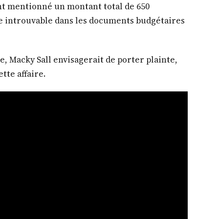
nt mentionné un montant total de 650
me introuvable dans les documents budgétaires
te, Macky Sall envisagerait de porter plainte,
tte affaire.