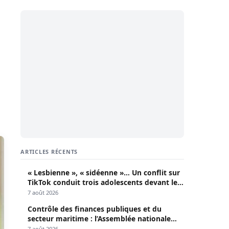
ARTICLES RÉCENTS
« Lesbienne », « sidéenne »… Un conflit sur
TikTok conduit trois adolescents devant le
parquet
7 août 2026
Contrôle des finances publiques et du
secteur maritime : l’Assemblée nationale
convoque une session extraordinaire
7 août 2026