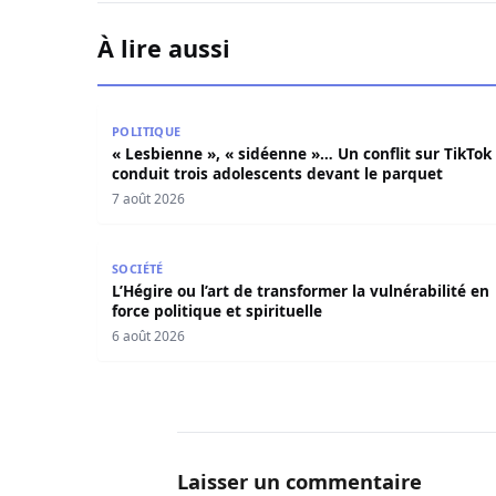
À lire aussi
« Lesbienne », « sidéenne »… Un conflit sur Tik
POLITIQUE
« Lesbienne », « sidéenne »… Un conflit sur TikTok
conduit trois adolescents devant le parquet
7 août 2026
L’Hégire ou l’art de transformer la vulnérabilité 
SOCIÉTÉ
L’Hégire ou l’art de transformer la vulnérabilité en
force politique et spirituelle
6 août 2026
Laisser un commentaire