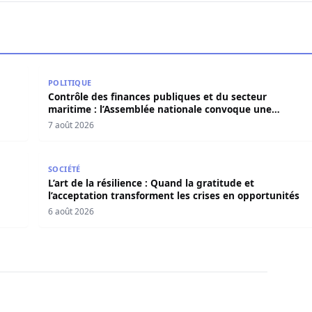
Tok conduit trois adolescents devant le parquet
Contrôle des finances publiques et du secteur mari
POLITIQUE
Contrôle des finances publiques et du secteur
maritime : l’Assemblée nationale convoque une
session extraordinaire
7 août 2026
en force politique et spirituelle
L’art de la résilience : Quand la gratitude et l’acce
SOCIÉTÉ
L’art de la résilience : Quand la gratitude et
l’acceptation transforment les crises en opportunités
6 août 2026