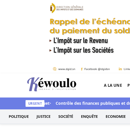
Aller au contenu
A LA UNE
P
Kéwoulo, le premier site d'information et d'inves
devant le parquet
Contrôle des finances publiques et du secte
URGENT
POLITIQUE
JUSTICE
SOCIÉTÉ
ENQUÊTE
ECONOMIE