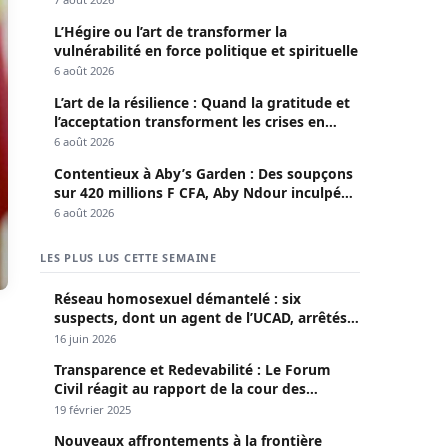
L’Hégire ou l’art de transformer la
vulnérabilité en force politique et spirituelle
6 août 2026
L’art de la résilience : Quand la gratitude et
l’acceptation transforment les crises en
opportunités
6 août 2026
Contentieux à Aby’s Garden : Des soupçons
sur 420 millions F CFA, Aby Ndour inculpée
pour abus de biens sociaux
6 août 2026
LES PLUS LUS CETTE SEMAINE
Réseau homosexuel démantelé : six
suspects, dont un agent de l’UCAD, arrêtés à
Keur Massar ; l’un avoue avoir propagé le
16 juin 2026
VIH depuis 2018
Transparence et Redevabilité : Le Forum
Civil réagit au rapport de la cour des
comptes
19 février 2025
Nouveaux affrontements à la frontière