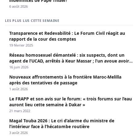
indemnités de Pape Thiaw?
6 août 2026
LES PLUS LUS CETTE SEMAINE
Transparence et Redevabilité : Le Forum Civil réagit au
rapport de la cour des comptes
19 février 2025
Réseau homosexuel démantelé : six suspects, dont un
agent de l’UCAD, arrêtés à Keur Massar ; l’un avoue avoir
propagé le VIH depuis 2018
16 juin 2026
Nouveaux affrontements à la frontière Maroc-Melilla
après des tentatives de passage
1 août 2026
Le FRAPP et son avis sur le forum: « trois forums sur l’eau
auront lieu cette semaine à Dakar »
21 mars 2022
Magal Touba 2026 : Le cri d’alarme du ministre de
l’intérieur face à l’hécatombe routière
3 août 2026