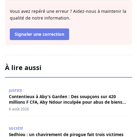
Vous avez repéré une erreur ? Aidez-nous à maintenir la
qualité de notre information.
Signaler une correction
À lire aussi
Contentieux à Aby’s Garden : Des soupçons sur 420 milli
JUSTICE
Contentieux à Aby’s Garden : Des soupçons sur 420
millions F CFA, Aby Ndour inculpée pour abus de biens
sociaux
6 août 2026
Sedhiou : un chavirement de pirogue fait trois victimes 
SOCIÉTÉ
Sedhiou : un chavirement de pirogue fait trois victimes