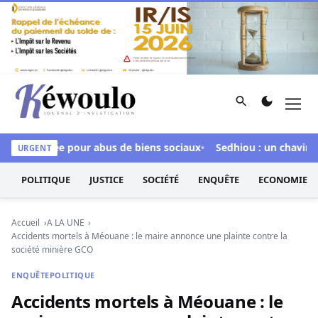
Aller au contenu
Rechercher
Men
Kéwoulo, le premier site d'information et d'investigation d
r inculpée pour abus de biens sociaux
Sedhiou : un chavirement
URGENT
POLITIQUE
JUSTICE
SOCIÉTÉ
ENQUÊTE
ECONOMIE
Accueil
A LA UNE
Accidents mortels à Méouane : le maire annonce une plainte contre la
société minière GCO
ENQUÊTE
POLITIQUE
Accidents mortels à Méouane : le