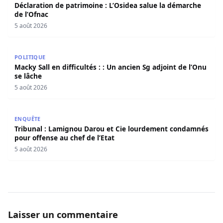
Déclaration de patrimoine : L’Osidea salue la démarche
de l’Ofnac
5 août 2026
Macky Sall en difficultés : : Un ancien Sg adjoint de l’Onu 
POLITIQUE
Macky Sall en difficultés : : Un ancien Sg adjoint de l’Onu
se lâche
5 août 2026
Tribunal : Lamignou Darou et Cie lourdement condamnés p
ENQUÊTE
Tribunal : Lamignou Darou et Cie lourdement condamnés
pour offense au chef de l’Etat
5 août 2026
Laisser un commentaire