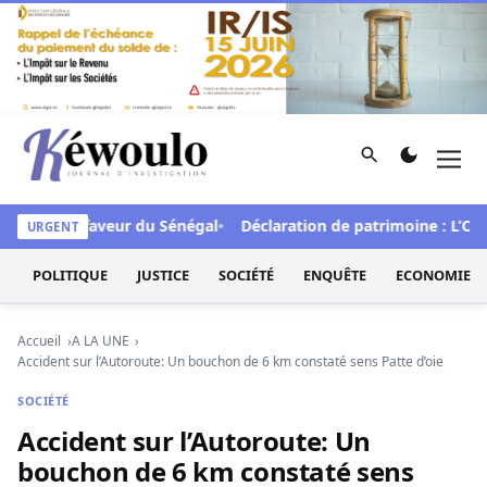
Aller au contenu
Rechercher
Men
Kéwoulo, le premier site d'information et d'investigation d
FCFA en faveur du Sénégal
Déclaration de patrimoine : L’Oside
URGENT
POLITIQUE
JUSTICE
SOCIÉTÉ
ENQUÊTE
ECONOMIE
Accueil
A LA UNE
Accident sur l’Autoroute: Un bouchon de 6 km constaté sens Patte d’oie
SOCIÉTÉ
Accident sur l’Autoroute: Un
bouchon de 6 km constaté sens