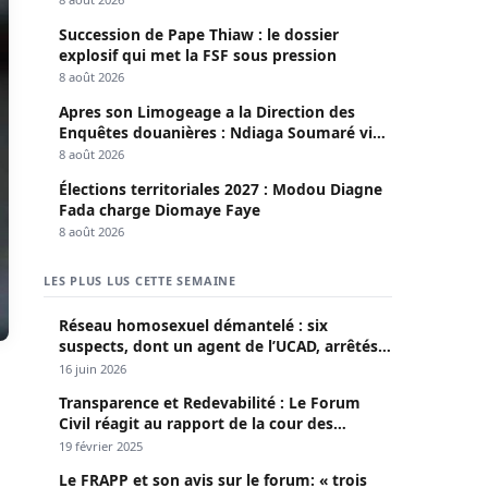
Succession de Pape Thiaw : le dossier
explosif qui met la FSF sous pression
8 août 2026
Apres son Limogeage a la Direction des
Enquêtes douanières : Ndiaga Soumaré vide
son sac
8 août 2026
Élections territoriales 2027 : Modou Diagne
Fada charge Diomaye Faye
8 août 2026
LES PLUS LUS CETTE SEMAINE
Réseau homosexuel démantelé : six
suspects, dont un agent de l’UCAD, arrêtés à
Keur Massar ; l’un avoue avoir propagé le
16 juin 2026
VIH depuis 2018
Transparence et Redevabilité : Le Forum
Civil réagit au rapport de la cour des
comptes
19 février 2025
Le FRAPP et son avis sur le forum: « trois