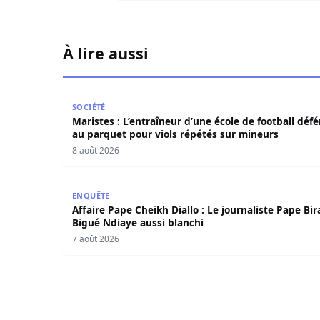
À lire aussi
Maristes : L’entraîneur d’une école de football
SOCIÉTÉ
Maristes : L’entraîneur d’une école de football défé
au parquet pour viols répétés sur mineurs
8 août 2026
Affaire Pape Cheikh Diallo : Le journaliste Pape
ENQUÊTE
Affaire Pape Cheikh Diallo : Le journaliste Pape Bi
Bigué Ndiaye aussi blanchi
7 août 2026