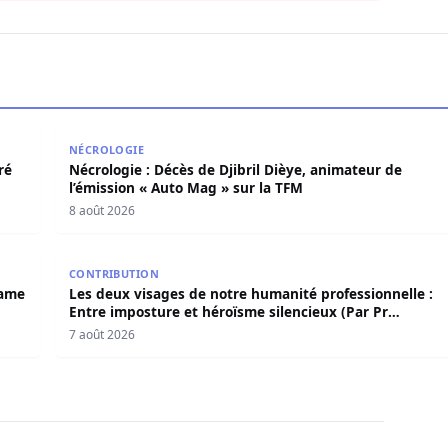
 déféré au parquet pour viols répétés sur mineurs
Nécrologie : Décès de Djibril Dièye, animateur de l’
NÉCROLOGIE
ré
Nécrologie : Décès de Djibril Dièye, animateur de
l’émission « Auto Mag » sur la TFM
8 août 2026
 Birame Bigué Ndiaye aussi blanchi
Les deux visages de notre humanité professionnelle
CONTRIBUTION
rame
Les deux visages de notre humanité professionnelle :
Entre imposture et héroïsme silencieux (Par Pr
Moussa Seydi)
7 août 2026