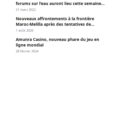
forums sur l’eau auront lieu cette semaine à
Dakar »
21 mars 2022
Nouveaux affrontements à la frontière
Maroc-Melilla après des tentatives de
passage
1 août 2026
Amunra Casino, nouveau phare du jeu en
ligne mondial
28 février 2024