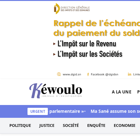
Aller au contenu
A LA UNE
P
Kéwoulo, le premier site d'information et d'inves
lons une majorité parlementaire »
Ma Sané assume son soutien 
URGENT
POLITIQUE
JUSTICE
SOCIÉTÉ
ENQUÊTE
ECONOMIE