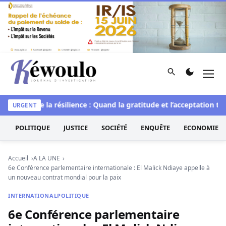
Aller au contenu
Rechercher
Men
Kéwoulo, le premier site d'information et d'investigation d
L’art de la résilience : Quand la gratitude et l’acceptation tra
URGENT
POLITIQUE
JUSTICE
SOCIÉTÉ
ENQUÊTE
ECONOMIE
Accueil
A LA UNE
6e Conférence parlementaire internationale : El Malick Ndiaye appelle à
un nouveau contrat mondial pour la paix
INTERNATIONAL
POLITIQUE
6e Conférence parlementaire