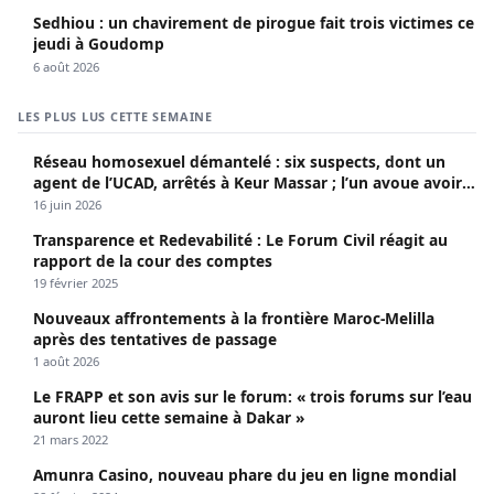
Sedhiou : un chavirement de pirogue fait trois victimes ce
jeudi à Goudomp
6 août 2026
LES PLUS LUS CETTE SEMAINE
Réseau homosexuel démantelé : six suspects, dont un
agent de l’UCAD, arrêtés à Keur Massar ; l’un avoue avoir
propagé le VIH depuis 2018
16 juin 2026
Transparence et Redevabilité : Le Forum Civil réagit au
rapport de la cour des comptes
19 février 2025
Nouveaux affrontements à la frontière Maroc-Melilla
après des tentatives de passage
1 août 2026
Le FRAPP et son avis sur le forum: « trois forums sur l’eau
auront lieu cette semaine à Dakar »
21 mars 2022
Amunra Casino, nouveau phare du jeu en ligne mondial