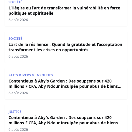
SOCIÉTÉ
L’Hégire ou l’art de transformer la vulnérabilité en force
politique et spirituelle
6 août 2026
L’art de la résilience : Quand la gratitude et l’acceptatio
SOCIÉTÉ
L’art de la résilience : Quand la gratitude et l’acceptation
transforment les crises en opportunités
6 août 2026
Contentieux à Aby’s Garden : Des soupçons sur 420 milli
FAITS DIVERS & INSOLITES
Contentieux à Aby’s Garden : Des soupçons sur 420
millions F CFA, Aby Ndour inculpée pour abus de biens
sociaux
6 août 2026
Contentieux à Aby’s Garden : Des soupçons sur 420 milli
JUSTICE
Contentieux à Aby’s Garden : Des soupçons sur 420
millions F CFA, Aby Ndour inculpée pour abus de biens
sociaux
6 août 2026