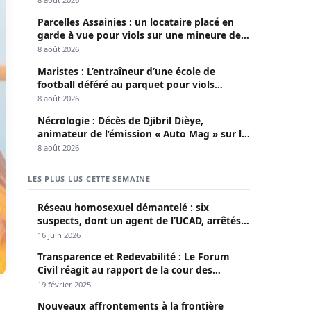
Parcelles Assainies : un locataire placé en
garde à vue pour viols sur une mineure de
13 ans
8 août 2026
Maristes : L’entraîneur d’une école de
football déféré au parquet pour viols
répétés sur mineurs
8 août 2026
Nécrologie : Décès de Djibril Dièye,
animateur de l’émission « Auto Mag » sur la
TFM
8 août 2026
LES PLUS LUS CETTE SEMAINE
Réseau homosexuel démantelé : six
suspects, dont un agent de l’UCAD, arrêtés à
Keur Massar ; l’un avoue avoir propagé le
16 juin 2026
VIH depuis 2018
Transparence et Redevabilité : Le Forum
Civil réagit au rapport de la cour des
comptes
19 février 2025
Nouveaux affrontements à la frontière