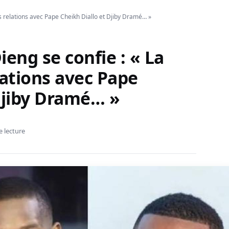
s relations avec Pape Cheikh Diallo et Djiby Dramé… »
ng se confie : « La
lations avec Pape
Djiby Dramé… »
e lecture