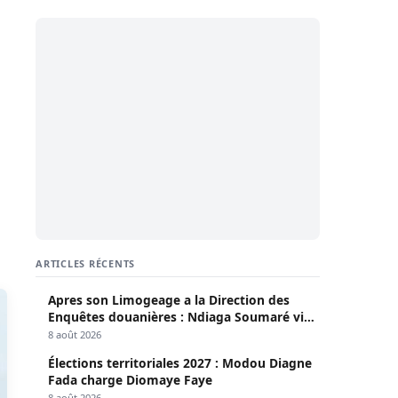
ARTICLES RÉCENTS
Apres son Limogeage a la Direction des
Enquêtes douanières : Ndiaga Soumaré vide
son sac
8 août 2026
Élections territoriales 2027 : Modou Diagne
Fada charge Diomaye Faye
8 août 2026