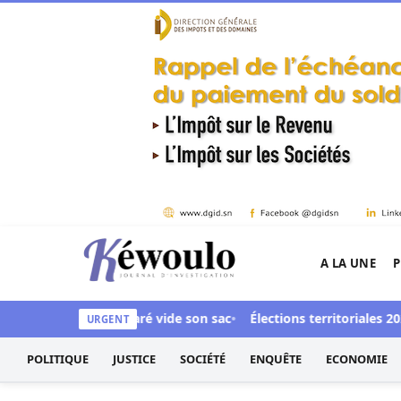
Aller au contenu
A LA UNE
P
Kéwoulo, le premier site d'information et d'inves
 : Ndiaga Soumaré vide son sac
Élections territoriales 2027 
URGENT
POLITIQUE
JUSTICE
SOCIÉTÉ
ENQUÊTE
ECONOMIE