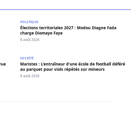
es douanières : Ndiaga Soumaré vide son sac
Élections territoriales 2027 : Modou Diagne Fada c
POLITIQUE
Élections territoriales 2027 : Modou Diagne Fada
charge Diomaye Faye
8 août 2026
e à vue pour viols sur une mineure de 13 ans
Maristes : L’entraîneur d’une école de football défé
SOCIÉTÉ
vue
Maristes : L’entraîneur d’une école de football déféré
au parquet pour viols répétés sur mineurs
8 août 2026