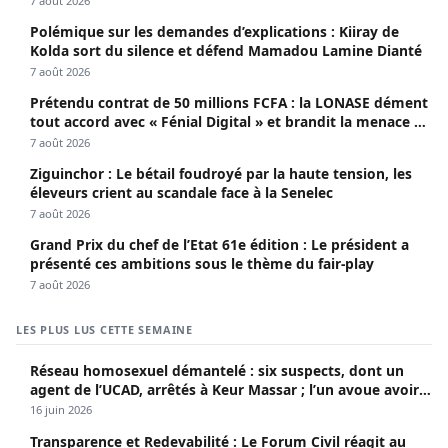
7 août 2026
Polémique sur les demandes d’explications : Kiiray de
Kolda sort du silence et défend Mamadou Lamine Dianté
7 août 2026
Prétendu contrat de 50 millions FCFA : la LONASE dément
tout accord avec « Fénial Digital » et brandit la menace de
poursuites
7 août 2026
Ziguinchor : Le bétail foudroyé par la haute tension, les
éleveurs crient au scandale face à la Senelec
7 août 2026
Grand Prix du chef de l’Etat 61e édition : Le président a
présenté ces ambitions sous le thème du fair-play
7 août 2026
LES PLUS LUS CETTE SEMAINE
Réseau homosexuel démantelé : six suspects, dont un
agent de l’UCAD, arrêtés à Keur Massar ; l’un avoue avoir
propagé le VIH depuis 2018
16 juin 2026
Transparence et Redevabilité : Le Forum Civil réagit au