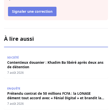
Signaler une correction
À lire aussi
Contentieux douanier : Khadim Ba libéré après deux ans 
SOCIÉTÉ
Contentieux douanier : Khadim Ba libéré après deux ans
de détention
7 août 2026
Prétendu contrat de 50 millions FCFA : la LONASE dément t
ENQUÊTE
Prétendu contrat de 50 millions FCFA : la LONASE
dément tout accord avec « Fénial Digital » et brandit la
menace de poursuites
7 août 2026