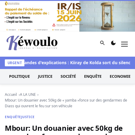
Aller au contenu
Rechercher
Men
Kéwoulo, le premier site d'information et d'investigation d
les demandes d'explications : Kiiray de Kolda sort du silence 
URGENT
POLITIQUE
JUSTICE
SOCIÉTÉ
ENQUÊTE
ECONOMIE
Accueil
A LA UNE
Mbour: Un douanier avec 50kg de « yamba »fonce sur des gendarmes de
Diass qui ouvrent le feu sur son véhicule
ENQUÊTE
JUSTICE
Mbour: Un douanier avec 50kg de