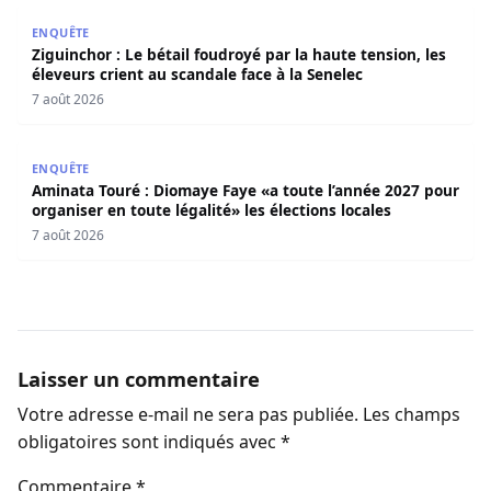
Ziguinchor : Le bétail foudroyé par la haute tension, les é
ENQUÊTE
Ziguinchor : Le bétail foudroyé par la haute tension, les
éleveurs crient au scandale face à la Senelec
7 août 2026
Aminata Touré : Diomaye Faye «a toute l’année 2027 pour o
ENQUÊTE
Aminata Touré : Diomaye Faye «a toute l’année 2027 pour
organiser en toute légalité» les élections locales
7 août 2026
Laisser un commentaire
Votre adresse e-mail ne sera pas publiée.
Les champs
obligatoires sont indiqués avec
*
Commentaire
*