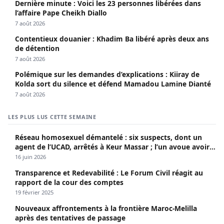
Dernière minute : Voici les 23 personnes libérées dans
l’affaire Pape Cheikh Diallo
7 août 2026
Contentieux douanier : Khadim Ba libéré après deux ans
de détention
7 août 2026
Polémique sur les demandes d’explications : Kiiray de
Kolda sort du silence et défend Mamadou Lamine Dianté
7 août 2026
LES PLUS LUS CETTE SEMAINE
Réseau homosexuel démantelé : six suspects, dont un
agent de l’UCAD, arrêtés à Keur Massar ; l’un avoue avoir
propagé le VIH depuis 2018
16 juin 2026
Transparence et Redevabilité : Le Forum Civil réagit au
rapport de la cour des comptes
19 février 2025
Nouveaux affrontements à la frontière Maroc-Melilla
après des tentatives de passage