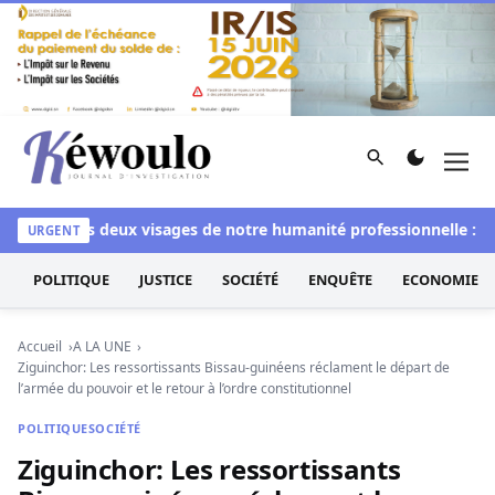
Aller au contenu
Rechercher
Men
Kéwoulo, le premier site d'information et d'investigation d
hi
Les deux visages de notre humanité professionnelle : Entre 
URGENT
POLITIQUE
JUSTICE
SOCIÉTÉ
ENQUÊTE
ECONOMIE
Accueil
A LA UNE
Ziguinchor: Les ressortissants Bissau-guinéens réclament le départ de
l’armée du pouvoir et le retour à l’ordre constitutionnel
POLITIQUE
SOCIÉTÉ
Ziguinchor: Les ressortissants