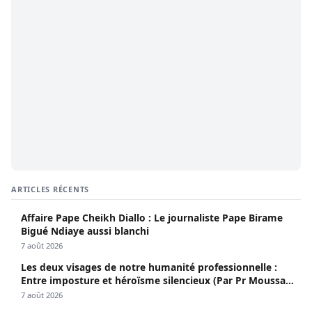
ARTICLES RÉCENTS
Affaire Pape Cheikh Diallo : Le journaliste Pape Birame
Bigué Ndiaye aussi blanchi
7 août 2026
Les deux visages de notre humanité professionnelle :
Entre imposture et héroïsme silencieux (Par Pr Moussa
Seydi)
7 août 2026