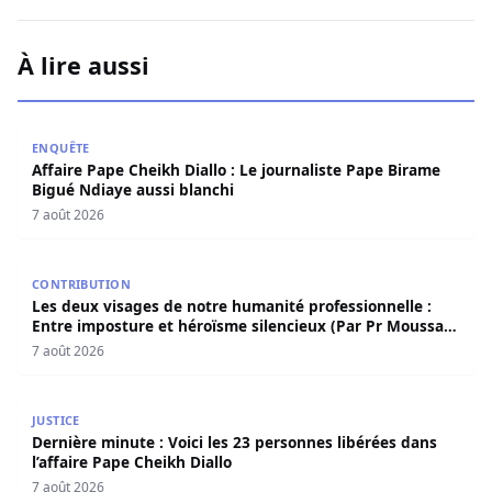
À lire aussi
Affaire Pape Cheikh Diallo : Le journaliste Pape Birame B
ENQUÊTE
Affaire Pape Cheikh Diallo : Le journaliste Pape Birame
Bigué Ndiaye aussi blanchi
7 août 2026
Les deux visages de notre humanité professionnelle : Ent
CONTRIBUTION
Les deux visages de notre humanité professionnelle :
Entre imposture et héroïsme silencieux (Par Pr Moussa
Seydi)
7 août 2026
Dernière minute : Voici les 23 personnes libérées dans l’a
JUSTICE
Dernière minute : Voici les 23 personnes libérées dans
l’affaire Pape Cheikh Diallo
7 août 2026