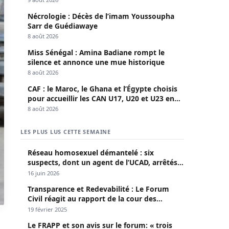
Nécrologie : Décès de l’imam Youssoupha
Sarr de Guédiawaye
8 août 2026
Miss Sénégal : Amina Badiane rompt le
silence et annonce une mue historique
8 août 2026
CAF : le Maroc, le Ghana et l’Égypte choisis
pour accueillir les CAN U17, U20 et U23 en
2027
8 août 2026
LES PLUS LUS CETTE SEMAINE
Réseau homosexuel démantelé : six
suspects, dont un agent de l’UCAD, arrêtés à
Keur Massar ; l’un avoue avoir propagé le
16 juin 2026
VIH depuis 2018
Transparence et Redevabilité : Le Forum
Civil réagit au rapport de la cour des
comptes
19 février 2025
Le FRAPP et son avis sur le forum: « trois