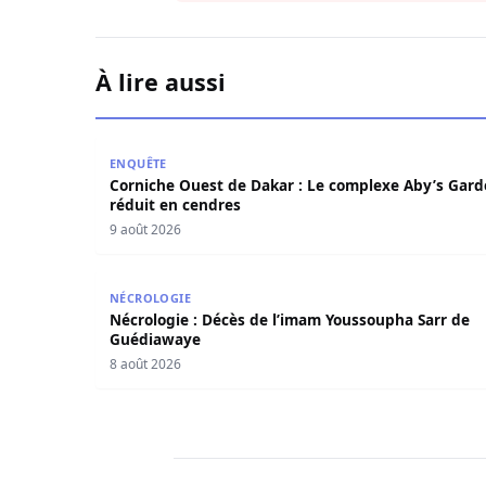
À lire aussi
Corniche Ouest de Dakar : Le complexe Aby’s G
ENQUÊTE
Corniche Ouest de Dakar : Le complexe Aby’s Gar
réduit en cendres
9 août 2026
Nécrologie : Décès de l’imam Youssoupha Sarr
NÉCROLOGIE
Nécrologie : Décès de l’imam Youssoupha Sarr de
Guédiawaye
8 août 2026