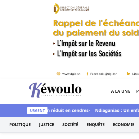
Aller au contenu
A LA UNE
P
Kéwoulo, le premier site d'information et d'inves
exe Aby's Garden réduit en cendres
Ndiaganiao : Un enfant de 
URGENT
POLITIQUE
JUSTICE
SOCIÉTÉ
ENQUÊTE
ECONOMIE