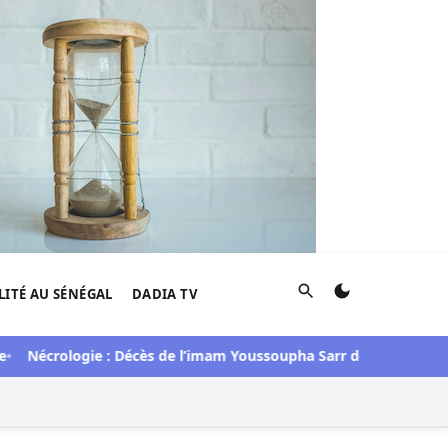
Rechercher
LITÉ AU SÉNÉGAL
DADIA TV
crologie : Décès de l’imam Youssoupha Sarr de Guédiawaye
Mi