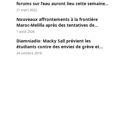
forums sur l’eau auront lieu cette semaine à
Dakar »
21 mars 2022
Nouveaux affrontements à la frontière
Maroc-Melilla après des tentatives de
passage
1 août 2026
Diamniadio: Macky Sall prévient les
étudiants contre des envies de grève et
menace
24 octobre 2018