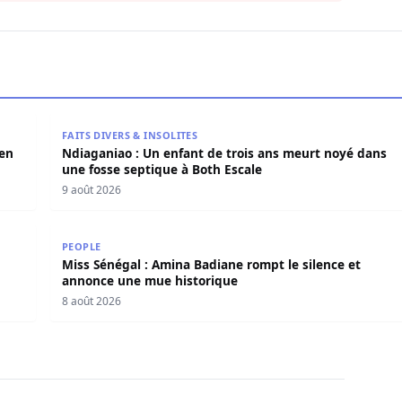
arden réduit en cendres
Ndiaganiao : Un enfant de trois ans meurt noyé dan
FAITS DIVERS & INSOLITES
den
Ndiaganiao : Un enfant de trois ans meurt noyé dans
une fosse septique à Both Escale
9 août 2026
 de Guédiawaye
Miss Sénégal : Amina Badiane rompt le silence et 
PEOPLE
Miss Sénégal : Amina Badiane rompt le silence et
annonce une mue historique
8 août 2026