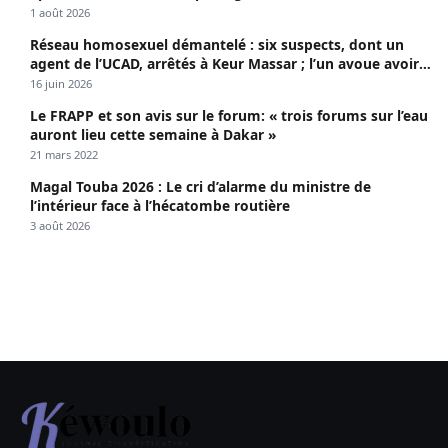
1 août 2026
Réseau homosexuel démantelé : six suspects, dont un
agent de l’UCAD, arrêtés à Keur Massar ; l’un avoue avoir
propagé le VIH depuis 2018
16 juin 2026
Le FRAPP et son avis sur le forum: « trois forums sur l’eau
auront lieu cette semaine à Dakar »
21 mars 2022
Magal Touba 2026 : Le cri d’alarme du ministre de
l’intérieur face à l’hécatombe routière
3 août 2026