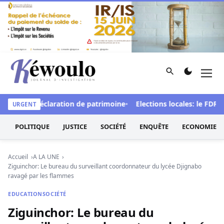
Aller au contenu
Rechercher
Men
Kéwoulo, le premier site d'information et d'investigation d
t de la déclaration de patrimoine
Elections locales: le FDR déno
URGENT
POLITIQUE
JUSTICE
SOCIÉTÉ
ENQUÊTE
ECONOMIE
Accueil
A LA UNE
Ziguinchor: Le bureau du surveillant coordonnateur du lycée Djignabo
ravagé par les flammes
EDUCATION
SOCIÉTÉ
Ziguinchor: Le bureau du