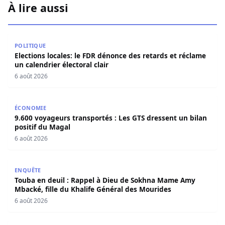
À lire aussi
Elections locales: le FDR dénonce des retards et réclame u
POLITIQUE
Elections locales: le FDR dénonce des retards et réclame
un calendrier électoral clair
6 août 2026
9.600 voyageurs transportés : Les GTS dressent un bilan 
ÉCONOMIE
9.600 voyageurs transportés : Les GTS dressent un bilan
positif du Magal
6 août 2026
Touba en deuil : Rappel à Dieu de Sokhna Mame Amy Mbac
ENQUÊTE
Touba en deuil : Rappel à Dieu de Sokhna Mame Amy
Mbacké, fille du Khalife Général des Mourides
6 août 2026