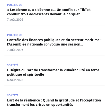
« Lesbienne », « sidéenne »… Un conflit sur TikTok condui
POLITIQUE
« Lesbienne », « sidéenne »… Un conflit sur TikTok
conduit trois adolescents devant le parquet
7 août 2026
Contrôle des finances publiques et du secteur maritime 
POLITIQUE
Contrôle des finances publiques et du secteur maritime :
l’Assemblée nationale convoque une session
extraordinaire
7 août 2026
L’Hégire ou l’art de transformer la vulnérabilité en force po
SOCIÉTÉ
L’Hégire ou l’art de transformer la vulnérabilité en force
politique et spirituelle
6 août 2026
L’art de la résilience : Quand la gratitude et l’acceptatio
SOCIÉTÉ
L’art de la résilience : Quand la gratitude et l’acceptation
transforment les crises en opportunités