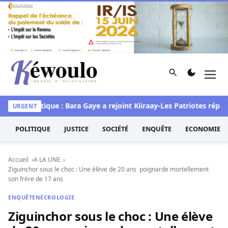
Aller au contenu
Rechercher
Men
Kéwoulo, le premier site d'information et d'investigation d
ef
Politique : Bara Gaye a rejoint Kiiraay-Les Patriotes républic
URGENT
POLITIQUE
JUSTICE
SOCIÉTÉ
ENQUÊTE
ECONOMIE
Accueil
A LA UNE
Ziguinchor sous le choc : Une élève de 20 ans poignarde mortellement
son frère de 17 ans
ENQUÊTE
NÉCROLOGIE
Ziguinchor sous le choc : Une élève