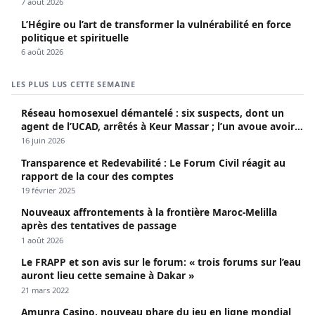
extraordinaire
7 août 2026
L’Hégire ou l’art de transformer la vulnérabilité en force
politique et spirituelle
6 août 2026
LES PLUS LUS CETTE SEMAINE
Réseau homosexuel démantelé : six suspects, dont un
agent de l’UCAD, arrêtés à Keur Massar ; l’un avoue avoir
propagé le VIH depuis 2018
16 juin 2026
Transparence et Redevabilité : Le Forum Civil réagit au
rapport de la cour des comptes
19 février 2025
Nouveaux affrontements à la frontière Maroc-Melilla
après des tentatives de passage
1 août 2026
Le FRAPP et son avis sur le forum: « trois forums sur l’eau
auront lieu cette semaine à Dakar »
21 mars 2022
Amunra Casino, nouveau phare du jeu en ligne mondial