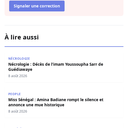
Signaler une correction
À lire aussi
Nécrologie : Décès de l’imam Youssoupha Sarr de Guédi
NÉCROLOGIE
Nécrologie : Décès de l’imam Youssoupha Sarr de
Guédiawaye
8 août 2026
Miss Sénégal : Amina Badiane rompt le silence et annon
PEOPLE
Miss Sénégal : Amina Badiane rompt le silence et
annonce une mue historique
8 août 2026
Restitution des terres à Ndingler : Seydi Gassama salue 