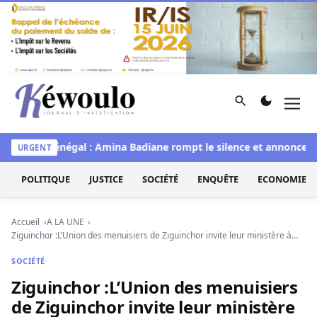
Aller au contenu
Rechercher
Men
Kéwoulo, le premier site d'information et d'investigation d
Miss Sénégal : Amina Badiane rompt le silence et annonce une
URGENT
POLITIQUE
JUSTICE
SOCIÉTÉ
ENQUÊTE
ECONOMIE
Accueil
A LA UNE
Ziguinchor :L’Union des menuisiers de Ziguinchor invite leur ministère à…
SOCIÉTÉ
Ziguinchor :L’Union des menuisiers
de Ziguinchor invite leur ministère