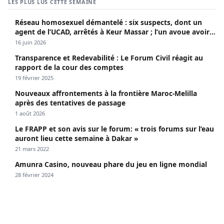
LES PLUS LUS CETTE SEMAINE
Réseau homosexuel démantelé : six suspects, dont un
agent de l’UCAD, arrêtés à Keur Massar ; l’un avoue avoir
propagé le VIH depuis 2018
16 juin 2026
Transparence et Redevabilité : Le Forum Civil réagit au
rapport de la cour des comptes
19 février 2025
Nouveaux affrontements à la frontière Maroc-Melilla
après des tentatives de passage
1 août 2026
Le FRAPP et son avis sur le forum: « trois forums sur l’eau
auront lieu cette semaine à Dakar »
21 mars 2022
Amunra Casino, nouveau phare du jeu en ligne mondial
28 février 2024