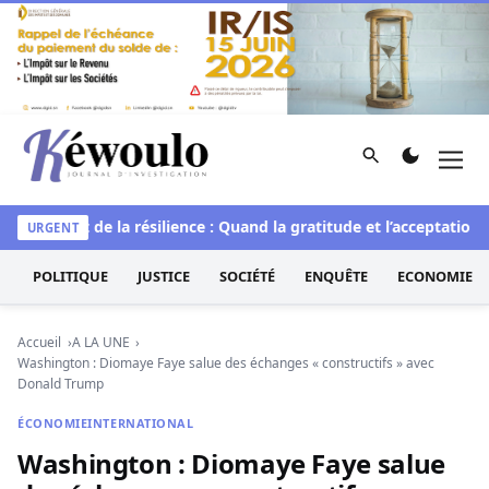
Aller au contenu
Rechercher
Men
Kéwoulo, le premier site d'information et d'investigation d
e
L’art de la résilience : Quand la gratitude et l’acceptation tr
URGENT
POLITIQUE
JUSTICE
SOCIÉTÉ
ENQUÊTE
ECONOMIE
Accueil
A LA UNE
Washington : Diomaye Faye salue des échanges « constructifs » avec
Donald Trump
ÉCONOMIE
INTERNATIONAL
Washington : Diomaye Faye salue