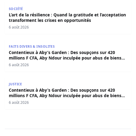
L’art de la résilience : Quand la gratitude et l’acceptatio
SOCIÉTÉ
L’art de la résilience : Quand la gratitude et l’acceptation
transforment les crises en opportunités
6 août 2026
Contentieux à Aby’s Garden : Des soupçons sur 420 milli
FAITS DIVERS & INSOLITES
Contentieux à Aby’s Garden : Des soupçons sur 420
millions F CFA, Aby Ndour inculpée pour abus de biens
sociaux
6 août 2026
Contentieux à Aby’s Garden : Des soupçons sur 420 milli
JUSTICE
Contentieux à Aby’s Garden : Des soupçons sur 420
millions F CFA, Aby Ndour inculpée pour abus de biens
sociaux
6 août 2026