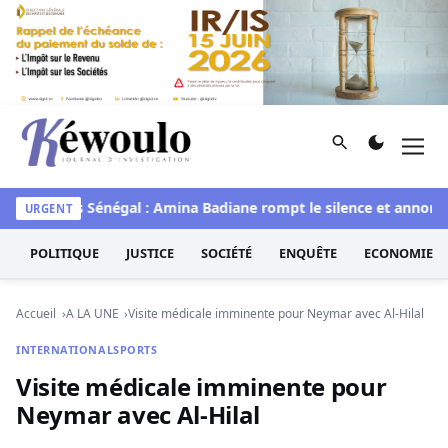
Aller au contenu
Rechercher
Men
Kéwoulo, le premier site d'information et d'investigation d
aye
Miss Sénégal : Amina Badiane rompt le silence et annonce
URGENT
POLITIQUE
JUSTICE
SOCIÉTÉ
ENQUÊTE
ECONOMIE
Accueil
A LA UNE
Visite médicale imminente pour Neymar avec Al-Hilal
INTERNATIONAL
SPORTS
Visite médicale imminente pour
Neymar avec Al-Hilal