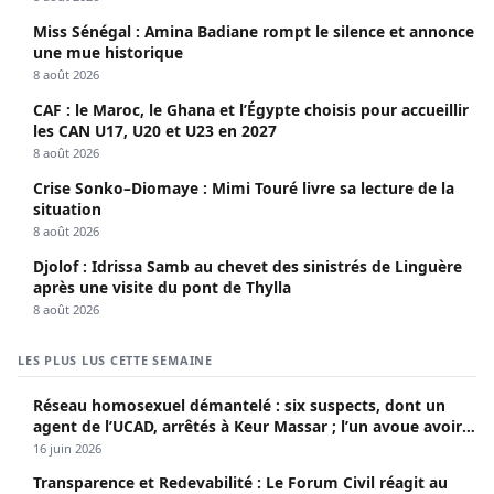
Miss Sénégal : Amina Badiane rompt le silence et annonce
une mue historique
8 août 2026
CAF : le Maroc, le Ghana et l’Égypte choisis pour accueillir
les CAN U17, U20 et U23 en 2027
8 août 2026
Crise Sonko–Diomaye : Mimi Touré livre sa lecture de la
situation
8 août 2026
Djolof : Idrissa Samb au chevet des sinistrés de Linguère
après une visite du pont de Thylla
8 août 2026
LES PLUS LUS CETTE SEMAINE
Réseau homosexuel démantelé : six suspects, dont un
agent de l’UCAD, arrêtés à Keur Massar ; l’un avoue avoir
propagé le VIH depuis 2018
16 juin 2026
Transparence et Redevabilité : Le Forum Civil réagit au