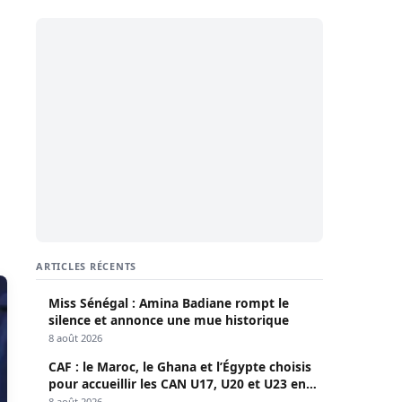
ARTICLES RÉCENTS
Miss Sénégal : Amina Badiane rompt le
silence et annonce une mue historique
8 août 2026
CAF : le Maroc, le Ghana et l’Égypte choisis
pour accueillir les CAN U17, U20 et U23 en
2027
8 août 2026