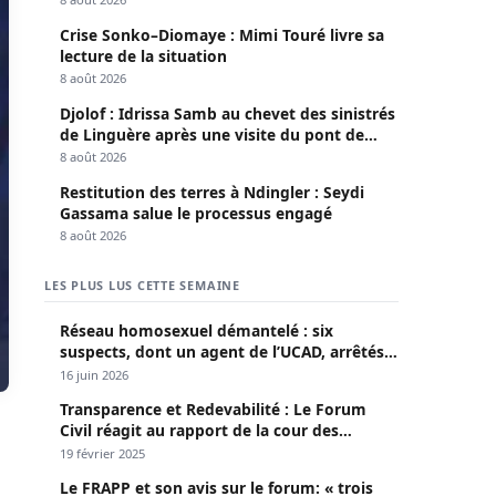
Crise Sonko–Diomaye : Mimi Touré livre sa
lecture de la situation
8 août 2026
Djolof : Idrissa Samb au chevet des sinistrés
de Linguère après une visite du pont de
Thylla
8 août 2026
Restitution des terres à Ndingler : Seydi
Gassama salue le processus engagé
8 août 2026
LES PLUS LUS CETTE SEMAINE
Réseau homosexuel démantelé : six
suspects, dont un agent de l’UCAD, arrêtés à
Keur Massar ; l’un avoue avoir propagé le
16 juin 2026
VIH depuis 2018
Transparence et Redevabilité : Le Forum
Civil réagit au rapport de la cour des
comptes
19 février 2025
Le FRAPP et son avis sur le forum: « trois