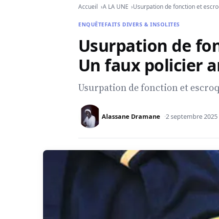
Accueil
A LA UNE
Usurpation de fonction et escroq
ENQUÊTE
FAITS DIVERS & INSOLITES
Usurpation de fon
Un faux policier a
Usurpation de fonction et escroqu
Alassane Dramane
2 septembre 2025