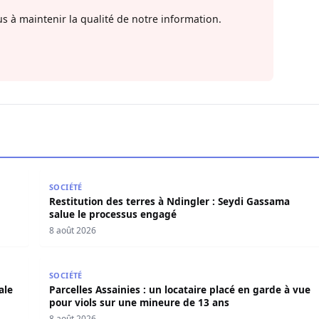
s à maintenir la qualité de notre information.
 et annonce une mue historique
Restitution des terres à Ndingler : Seydi Gassama s
SOCIÉTÉ
Restitution des terres à Ndingler : Seydi Gassama
salue le processus engagé
8 août 2026
nale appelle les usagers à la vigilance
Parcelles Assainies : un locataire placé en garde à 
SOCIÉTÉ
ale
Parcelles Assainies : un locataire placé en garde à vue
pour viols sur une mineure de 13 ans
8 août 2026