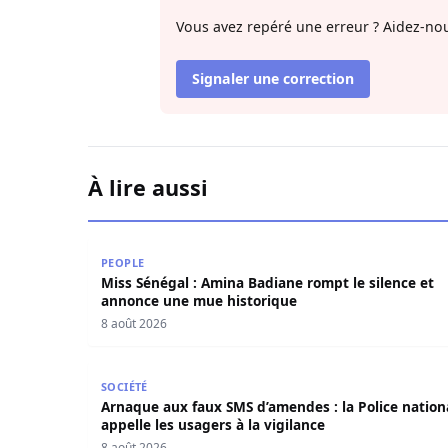
Vous avez repéré une erreur ? Aidez-nou
Signaler une correction
À lire aussi
Miss Sénégal : Amina Badiane rompt le silence
PEOPLE
Miss Sénégal : Amina Badiane rompt le silence et
annonce une mue historique
8 août 2026
Arnaque aux faux SMS d’amendes : la Police natio
SOCIÉTÉ
Arnaque aux faux SMS d’amendes : la Police nation
appelle les usagers à la vigilance
8 août 2026