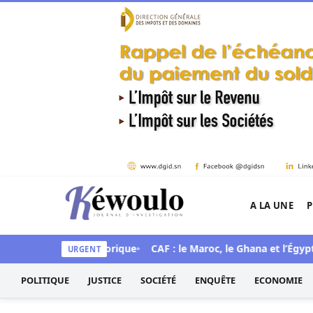
Aller au contenu
A LA UNE
P
Kéwoulo, le premier site d'information et d'inves
nce une mue historique
CAF : le Maroc, le Ghana et l’Égypte cho
URGENT
POLITIQUE
JUSTICE
SOCIÉTÉ
ENQUÊTE
ECONOMIE