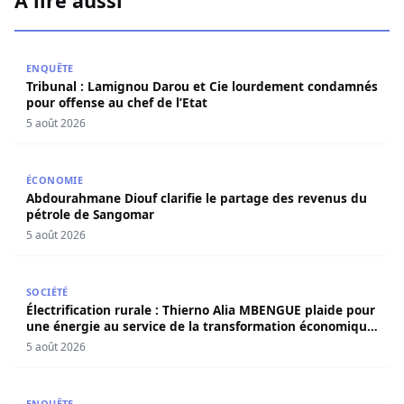
À lire aussi
Tribunal : Lamignou Darou et Cie lourdement condamnés p
ENQUÊTE
Tribunal : Lamignou Darou et Cie lourdement condamnés
pour offense au chef de l’Etat
5 août 2026
Abdourahmane Diouf clarifie le partage des revenus du
ÉCONOMIE
Abdourahmane Diouf clarifie le partage des revenus du
pétrole de Sangomar
5 août 2026
Électrification rurale : Thierno Alia MBENGUE plaide pou
SOCIÉTÉ
Électrification rurale : Thierno Alia MBENGUE plaide pour
une énergie au service de la transformation économique
et sociale du Sénégal
5 août 2026
Ceuta : Le Maroc assure avoir prévenu l’Espagne des risqu
ENQUÊTE