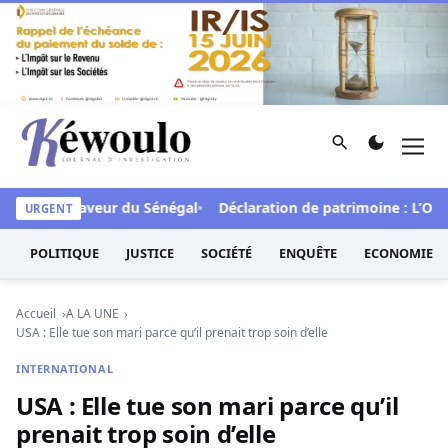
Aller au contenu
Rechercher
Men
Kéwoulo, le premier site d'information et d'investigation d
FCFA en faveur du Sénégal
Déclaration de patrimoine : L’Osidea
URGENT
POLITIQUE
JUSTICE
SOCIÉTÉ
ENQUÊTE
ECONOMIE
Accueil
A LA UNE
USA : Elle tue son mari parce qu’il prenait trop soin d’elle
INTERNATIONAL
USA : Elle tue son mari parce qu’il
prenait trop soin d’elle