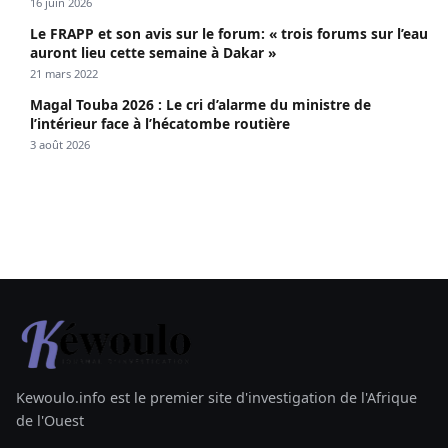
propagé le VIH depuis 2018
16 juin 2026
Le FRAPP et son avis sur le forum: « trois forums sur l’eau
auront lieu cette semaine à Dakar »
21 mars 2022
Magal Touba 2026 : Le cri d’alarme du ministre de
l’intérieur face à l’hécatombe routière
3 août 2026
Kewoulo.info est le premier site d'investigation de l'Afrique
de l'Ouest