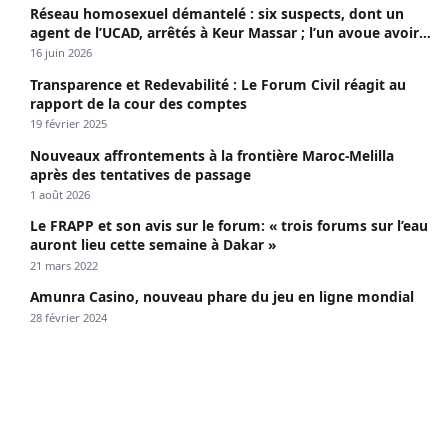
Réseau homosexuel démantelé : six suspects, dont un
agent de l’UCAD, arrêtés à Keur Massar ; l’un avoue avoir
propagé le VIH depuis 2018
16 juin 2026
Transparence et Redevabilité : Le Forum Civil réagit au
rapport de la cour des comptes
19 février 2025
Nouveaux affrontements à la frontière Maroc-Melilla
après des tentatives de passage
1 août 2026
Le FRAPP et son avis sur le forum: « trois forums sur l’eau
auront lieu cette semaine à Dakar »
21 mars 2022
Amunra Casino, nouveau phare du jeu en ligne mondial
28 février 2024