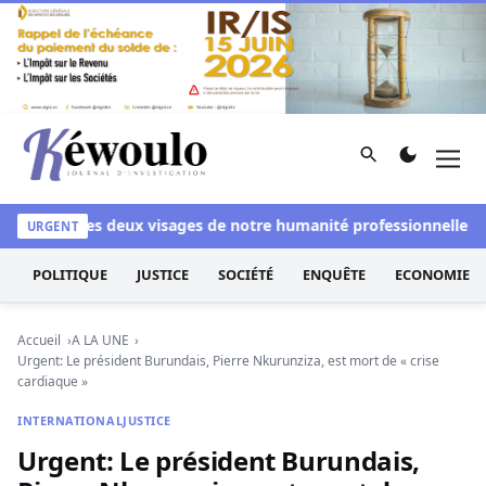
Aller au contenu
Rechercher
Men
Kéwoulo, le premier site d'information et d'investigation d
nchi
Les deux visages de notre humanité professionnelle : Entr
URGENT
POLITIQUE
JUSTICE
SOCIÉTÉ
ENQUÊTE
ECONOMIE
Accueil
A LA UNE
Urgent: Le président Burundais, Pierre Nkurunziza, est mort de « crise
cardiaque »
INTERNATIONAL
JUSTICE
Urgent: Le président Burundais,