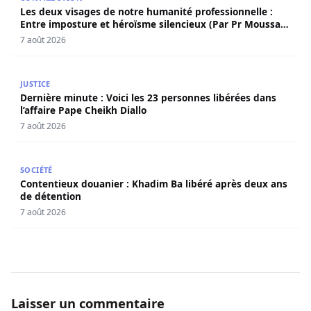
Les deux visages de notre humanité professionnelle :
Entre imposture et héroïsme silencieux (Par Pr Moussa
Seydi)
7 août 2026
Dernière minute : Voici les 23 personnes libérées dans l’a
JUSTICE
Dernière minute : Voici les 23 personnes libérées dans
l’affaire Pape Cheikh Diallo
7 août 2026
Contentieux douanier : Khadim Ba libéré après deux ans 
SOCIÉTÉ
Contentieux douanier : Khadim Ba libéré après deux ans
de détention
7 août 2026
Laisser un commentaire