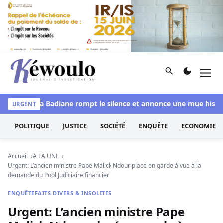
Aller au contenu
Rechercher
Men
Kéwoulo, le premier site d'information et d'investigation d
l : Amina Badiane rompt le silence et annonce une mue histori
URGENT
POLITIQUE
JUSTICE
SOCIÉTÉ
ENQUÊTE
ECONOMIE
Accueil
A LA UNE
Urgent: L’ancien ministre Pape Malick Ndour placé en garde à vue à la
demande du Pool Judiciaire financier
ENQUÊTE
FAITS DIVERS & INSOLITES
Urgent: L’ancien ministre Pape