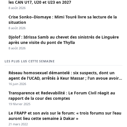
les CAN U17, U20 et U23 en 2027
8 août 2026
Crise Sonko–Diomaye : Mimi Touré livre sa lecture de la
situation
8 août 2026
Djolof : Idrissa Samb au chevet des sinistrés de Linguère
après une visite du pont de Thylla
8 août 2026
LES PLUS LUS CETTE SEMAINE
Réseau homosexuel démantelé : six suspects, dont un
agent de l’UCAD, arrêtés à Keur Massar ; l’un avoue avoir
propagé le VIH depuis 2018
16 juin 2026
Transparence et Redevabilité : Le Forum Civil réagit au
rapport de la cour des comptes
19 février 2025
Le FRAPP et son avis sur le forum: « trois forums sur l’eau
auront lieu cette semaine à Dakar »
21 mars 2022