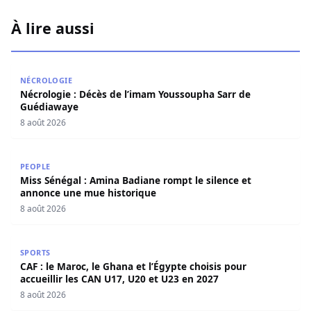
À lire aussi
Nécrologie : Décès de l’imam Youssoupha Sarr de Guédi
NÉCROLOGIE
Nécrologie : Décès de l’imam Youssoupha Sarr de
Guédiawaye
8 août 2026
Miss Sénégal : Amina Badiane rompt le silence et annon
PEOPLE
Miss Sénégal : Amina Badiane rompt le silence et
annonce une mue historique
8 août 2026
CAF : le Maroc, le Ghana et l’Égypte choisis pour accueill
SPORTS
CAF : le Maroc, le Ghana et l’Égypte choisis pour
accueillir les CAN U17, U20 et U23 en 2027
8 août 2026