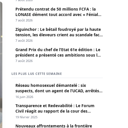
Prétendu contrat de 50 millions FCFA : la
LONASE dément tout accord avec « Fénial
Digital » et brandit la menace de poursuites
7 août 2026
Ziguinchor : Le bétail foudroyé par la haute
tension, les éleveurs crient au scandale face
à la Senelec
7 août 2026
Grand Prix du chef de l’Etat 61e édition : Le
président a présenté ces ambitions sous le
thème du fair-play
7 août 2026
LES PLUS LUS CETTE SEMAINE
Réseau homosexuel démantelé : six
suspects, dont un agent de l’UCAD, arrêtés à
Keur Massar ; l’un avoue avoir propagé le
16 juin 2026
VIH depuis 2018
Transparence et Redevabilité : Le Forum
Civil réagit au rapport de la cour des
comptes
19 février 2025
Nouveaux affrontements à la frontière