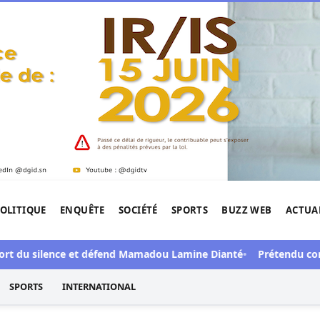
OLITIQUE
ENQUÊTE
SOCIÉTÉ
SPORTS
BUZZ WEB
ACTUA
tigation de l'Afrique.
u silence et défend Mamadou Lamine Dianté
Prétendu contrat de 
SPORTS
INTERNATIONAL