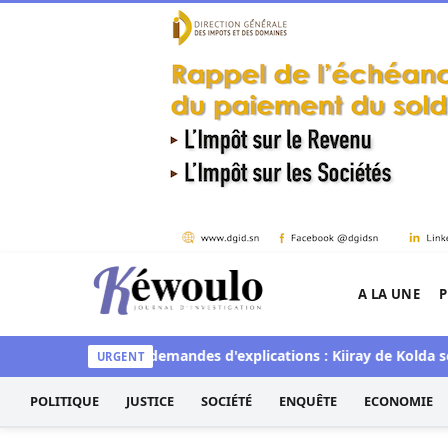
Aller au contenu
A LA UNE
P
Kéwoulo, le premier site d'information et d'inves
mique sur les demandes d'explications : Kiiray de Kolda sort d
URGENT
POLITIQUE
JUSTICE
SOCIÉTÉ
ENQUÊTE
ECONOMIE