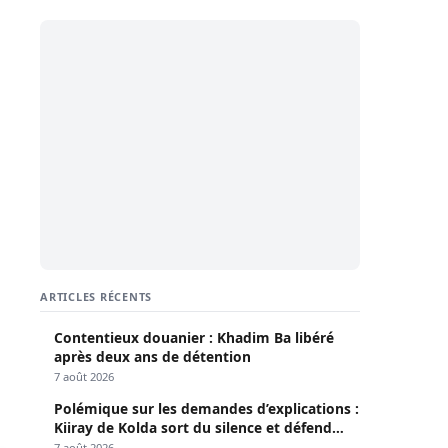
ARTICLES RÉCENTS
Contentieux douanier : Khadim Ba libéré
après deux ans de détention
7 août 2026
Polémique sur les demandes d’explications :
Kiiray de Kolda sort du silence et défend
Mamadou Lamine Dianté
7 août 2026