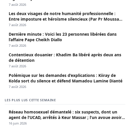
7 août 2026
Les deux visages de notre humanité professionnelle :
Entre imposture et héroïsme silencieux (Par Pr Moussa
Seydi)
7 août 2026
Dernière minute : Voici les 23 personnes libérées dans
l’affaire Pape Cheikh Diallo
7 août 2026
Contentieux douanier : Khadim Ba libéré après deux ans
de détention
7 août 2026
Polémique sur les demandes d’explications : Kiiray de
Kolda sort du silence et défend Mamadou Lamine Dianté
7 août 2026
LES PLUS LUS CETTE SEMAINE
Réseau homosexuel démantelé : six suspects, dont un
agent de l’UCAD, arrêtés à Keur Massar ; l’un avoue avoir
propagé le VIH depuis 2018
16 juin 2026