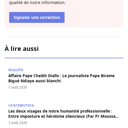
qualité de notre information.
Signaler une correction
À lire aussi
Affaire Pape Cheikh Diallo : Le journaliste Pape Birame B
ENQUÊTE
Affaire Pape Cheikh Diallo : Le journaliste Pape Birame
Bigué Ndiaye aussi blanchi
7 août 2026
Les deux visages de notre humanité professionnelle : Ent
CONTRIBUTION
Les deux visages de notre humanité professionnelle :
Entre imposture et héroïsme silencieux (Par Pr Moussa
Seydi)
7 août 2026