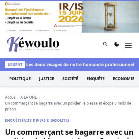
Aller au contenu
Rechercher
Men
Kéwoulo, le premier site d'information et d'investigation d
lanchi
Les deux visages de notre humanité professionnelle : E
URGENT
POLITIQUE
JUSTICE
SOCIÉTÉ
ENQUÊTE
ECONOMIE
Accueil
A LA UNE
Un commerçant se bagarre avec un policier ,le blesse et écope 6 mois de
prison
ENQUÊTE
FAITS DIVERS & INSOLITES
Un commerçant se bagarre avec un