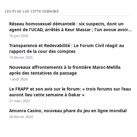
LES PLUS LUS CETTE SEMAINE
Réseau homosexuel démantelé : six suspects, dont un
agent de l’UCAD, arrêtés à Keur Massar ; l’un avoue avoir
propagé le VIH depuis 2018
16 juin 2026
Transparence et Redevabilité : Le Forum Civil réagit au
rapport de la cour des comptes
19 février 2025
Nouveaux affrontements à la frontière Maroc-Melilla
après des tentatives de passage
1 août 2026
Le FRAPP et son avis sur le forum: « trois forums sur l’eau
auront lieu cette semaine à Dakar »
21 mars 2022
Amunra Casino, nouveau phare du jeu en ligne mondial
28 février 2024