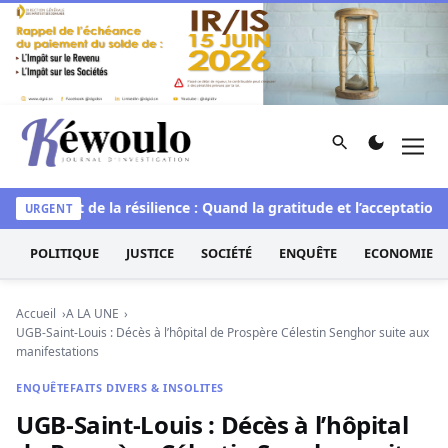
Aller au contenu
Rechercher
Men
Kéwoulo, le premier site d'information et d'investigation d
le
L’art de la résilience : Quand la gratitude et l’acceptation t
URGENT
POLITIQUE
JUSTICE
SOCIÉTÉ
ENQUÊTE
ECONOMIE
Accueil
A LA UNE
UGB-Saint-Louis : Décès à l’hôpital de Prospère Célestin Senghor suite aux
manifestations
ENQUÊTE
FAITS DIVERS & INSOLITES
UGB-Saint-Louis : Décès à l’hôpital