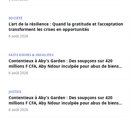
L’art de la résilience : Quand la gratitude et l’acceptatio
SOCIÉTÉ
L’art de la résilience : Quand la gratitude et l’acceptation
transforment les crises en opportunités
6 août 2026
Contentieux à Aby’s Garden : Des soupçons sur 420 milli
FAITS DIVERS & INSOLITES
Contentieux à Aby’s Garden : Des soupçons sur 420
millions F CFA, Aby Ndour inculpée pour abus de biens
sociaux
6 août 2026
Contentieux à Aby’s Garden : Des soupçons sur 420 milli
JUSTICE
Contentieux à Aby’s Garden : Des soupçons sur 420
millions F CFA, Aby Ndour inculpée pour abus de biens
sociaux
6 août 2026