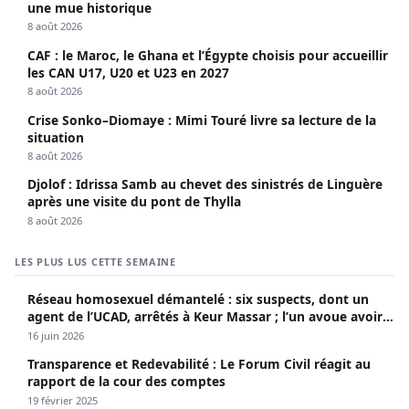
une mue historique
8 août 2026
CAF : le Maroc, le Ghana et l’Égypte choisis pour accueillir
les CAN U17, U20 et U23 en 2027
8 août 2026
Crise Sonko–Diomaye : Mimi Touré livre sa lecture de la
situation
8 août 2026
Djolof : Idrissa Samb au chevet des sinistrés de Linguère
après une visite du pont de Thylla
8 août 2026
LES PLUS LUS CETTE SEMAINE
Réseau homosexuel démantelé : six suspects, dont un
agent de l’UCAD, arrêtés à Keur Massar ; l’un avoue avoir
propagé le VIH depuis 2018
16 juin 2026
Transparence et Redevabilité : Le Forum Civil réagit au
rapport de la cour des comptes
19 février 2025