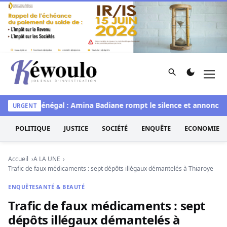
Aller au contenu
Rechercher
Men
Kéwoulo, le premier site d'information et d'investigation d
Miss Sénégal : Amina Badiane rompt le silence et annonce un
URGENT
POLITIQUE
JUSTICE
SOCIÉTÉ
ENQUÊTE
ECONOMIE
Accueil
A LA UNE
Trafic de faux médicaments : sept dépôts illégaux démantelés à Thiaroye
ENQUÊTE
SANTÉ & BEAUTÉ
Trafic de faux médicaments : sept
dépôts illégaux démantelés à