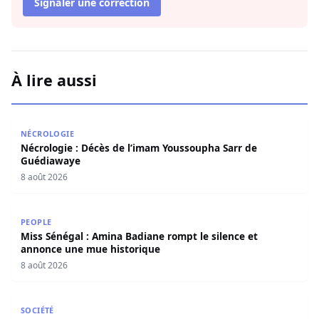
Signaler une correction
À lire aussi
Nécrologie : Décès de l’imam Youssoupha Sarr de Guédi
NÉCROLOGIE
Nécrologie : Décès de l’imam Youssoupha Sarr de
Guédiawaye
8 août 2026
Miss Sénégal : Amina Badiane rompt le silence et annon
PEOPLE
Miss Sénégal : Amina Badiane rompt le silence et
annonce une mue historique
8 août 2026
Restitution des terres à Ndingler : Seydi Gassama salue 
SOCIÉTÉ