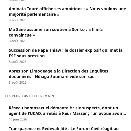
Aminata Touré affiche ses ambitions : « Nous voulons une
majorité parlementaire »
8 août 2026
Ma Sané assume son soutien à Sonko : « Il m’a
convaincue »
8 août 2026
Succession de Pape Thiaw : le dossier explosif qui met la
FSF sous pression
8 août 2026
Apres son Limogeage a la Direction des Enquêtes
douanières : Ndiaga Soumaré vide son sac
8 août 2026
LES PLUS LUS CETTE SEMAINE
Réseau homosexuel démantelé : six suspects, dont un
agent de l’UCAD, arrêtés à Keur Massar ; l’un avoue avoir
propagé le VIH depuis 2018
16 juin 2026
Transparence et Redevabilité : Le Forum Civil réagit au