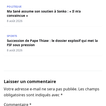
Ma Sané assume son soutien à Sonko : « Il m’a convaincu
POLITIQUE
Ma Sané assume son soutien à Sonko : « Il m’a
convaincue »
8 août 2026
Succession de Pape Thiaw : le dossier explosif qui met la
SPORTS
Succession de Pape Thiaw : le dossier explosif qui met la
FSF sous pression
8 août 2026
Laisser un commentaire
Votre adresse e-mail ne sera pas publiée.
Les champs
obligatoires sont indiqués avec
*
Commentaire
*