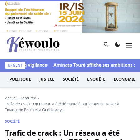
Aller au contenu
Rechercher
Men
Kéwoulo, le premier site d'information et d'investigation d
gers à la vigilance
Aminata Touré affiche ses ambitions : « No
URGENT
POLITIQUE
JUSTICE
SOCIÉTÉ
ENQUÊTE
ECONOMIE
Accueil
Featured
Trafic de crack : Un réseau a été démantelé par la BRS de Dakar à
Tivaouane Peulh et à Guédiawaye
SOCIÉTÉ
Trafic de crack : Un réseau a été