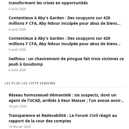
transforment les crises en opportunités
6 août 2026
Contentieux à Aby’s Garden : Des soupçons sur 420
millions F CFA, Aby Ndour inculpée pour abus de biens
sociaux
6 août 2026
Contentieux à Aby’s Garden : Des soupçons sur 420
millions F CFA, Aby Ndour inculpée pour abus de biens
sociaux
6 août 2026
Sedhiou : un chavirement de pirogue fait trois victimes ce
jeudi à Goudomp
6 août 2026
LES PLUS LUS CETTE SEMAINE
Réseau homosexuel démantelé : six suspects, dont un
agent de l’UCAD, arrêtés à Keur Massar ; l’un avoue avoir
propagé le VIH depuis 2018
16 juin 2026
Transparence et Redevabilité : Le Forum Civil réagit au
rapport de la cour des comptes
19 février 2025