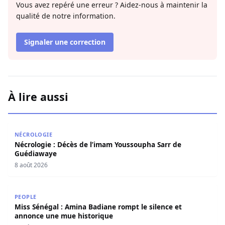
Vous avez repéré une erreur ? Aidez-nous à maintenir la
qualité de notre information.
Signaler une correction
À lire aussi
Nécrologie : Décès de l’imam Youssoupha Sarr de Guédi
NÉCROLOGIE
Nécrologie : Décès de l’imam Youssoupha Sarr de
Guédiawaye
8 août 2026
Miss Sénégal : Amina Badiane rompt le silence et annon
PEOPLE
Miss Sénégal : Amina Badiane rompt le silence et
annonce une mue historique