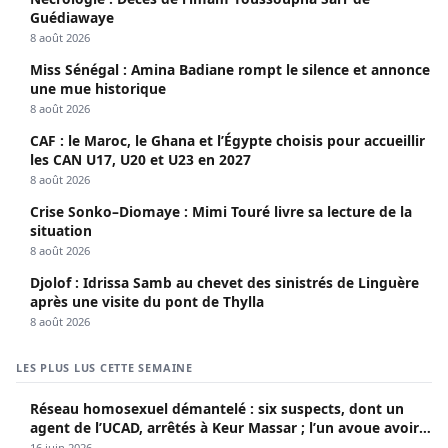
Guédiawaye
8 août 2026
Miss Sénégal : Amina Badiane rompt le silence et annonce
une mue historique
8 août 2026
CAF : le Maroc, le Ghana et l’Égypte choisis pour accueillir
les CAN U17, U20 et U23 en 2027
8 août 2026
Crise Sonko–Diomaye : Mimi Touré livre sa lecture de la
situation
8 août 2026
Djolof : Idrissa Samb au chevet des sinistrés de Linguère
après une visite du pont de Thylla
8 août 2026
LES PLUS LUS CETTE SEMAINE
Réseau homosexuel démantelé : six suspects, dont un
agent de l’UCAD, arrêtés à Keur Massar ; l’un avoue avoir
propagé le VIH depuis 2018
16 juin 2026