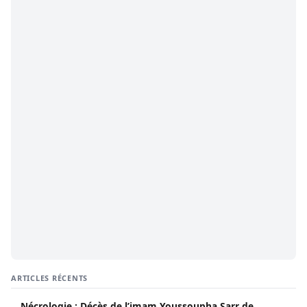
ARTICLES RÉCENTS
Nécrologie : Décès de l’imam Youssoupha Sarr de