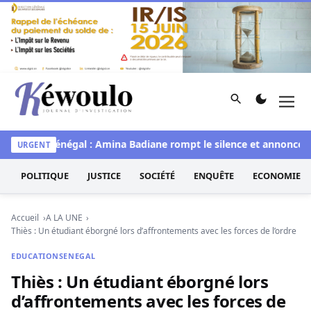
Aller au contenu
Rechercher
Men
Kéwoulo, le premier site d'information et d'investigation d
e
Miss Sénégal : Amina Badiane rompt le silence et annonce un
URGENT
POLITIQUE
JUSTICE
SOCIÉTÉ
ENQUÊTE
ECONOMIE
Accueil
A LA UNE
Thiès : Un étudiant éborgné lors d’affrontements avec les forces de l’ordre
EDUCATION
SENEGAL
Thiès : Un étudiant éborgné lors
d’affrontements avec les forces de