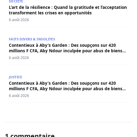
SOCIÉTÉ
L’art de la résilience : Quand la gratitude et l’acceptation
transforment les crises en opportunités
6 août 2026
Contentieux à Aby’s Garden : Des soupçons sur 420 milli
FAITS DIVERS & INSOLITES
Contentieux à Aby’s Garden : Des soupçons sur 420
millions F CFA, Aby Ndour inculpée pour abus de biens
sociaux
6 août 2026
Contentieux à Aby’s Garden : Des soupçons sur 420 milli
JUSTICE
Contentieux à Aby’s Garden : Des soupçons sur 420
millions F CFA, Aby Ndour inculpée pour abus de biens
sociaux
6 août 2026
1 commentaire