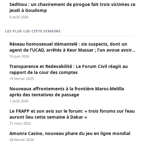
Sedhiou : un chavirement de pirogue fait trois victimes ce
jeudi à Goudomp
6 août 2026
LES PLUS LUS CETTE SEMAINE
Réseau homosexuel démantelé : six suspects, dont un
agent de l’UCAD, arrêtés à Keur Massar ; l’un avoue avoir
propagé le VIH depuis 2018
16 juin 2026
Transparence et Redevabilité : Le Forum Civil réagit au
rapport de la cour des comptes
19 février 2025
Nouveaux affrontements à la frontière Maroc-Melilla
après des tentatives de passage
1 août 2026
Le FRAPP et son avis sur le forum: « trois forums sur l’eau
auront lieu cette semaine à Dakar »
21 mars 2022
Amunra Casino, nouveau phare du jeu en ligne mondial
28 février 2024