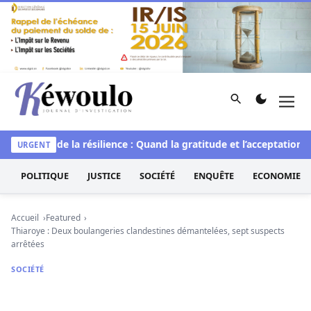
Aller au contenu
Rechercher
Men
Kéwoulo, le premier site d'information et d'investigation d
L’art de la résilience : Quand la gratitude et l’acceptation tran
URGENT
POLITIQUE
JUSTICE
SOCIÉTÉ
ENQUÊTE
ECONOMIE
Accueil
Featured
Thiaroye : Deux boulangeries clandestines démantelées, sept suspects
arrêtées
SOCIÉTÉ