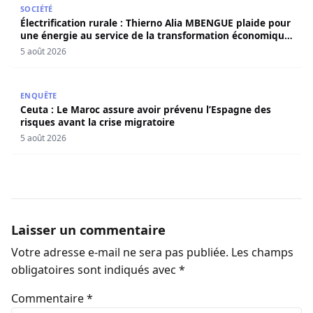
SOCIÉTÉ
Électrification rurale : Thierno Alia MBENGUE plaide pour
une énergie au service de la transformation économique
et sociale du Sénégal
5 août 2026
Ceuta : Le Maroc assure avoir prévenu l’Espagne des risqu
ENQUÊTE
Ceuta : Le Maroc assure avoir prévenu l’Espagne des
risques avant la crise migratoire
5 août 2026
Laisser un commentaire
Votre adresse e-mail ne sera pas publiée.
Les champs
obligatoires sont indiqués avec
*
Commentaire
*