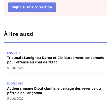
Signaler une correction
À lire aussi
Tribunal : Lamignou Darou et Cie lourdement condamnés p
ENQUÊTE
Tribunal : Lamignou Darou et Cie lourdement condamnés
pour offense au chef de l’Etat
5 août 2026
Abdourahmane Diouf clarifie le partage des revenus du
ÉCONOMIE
Abdourahmane Diouf clarifie le partage des revenus du
pétrole de Sangomar
5 août 2026
Électrification rurale : Thierno Alia MBENGUE plaide pou