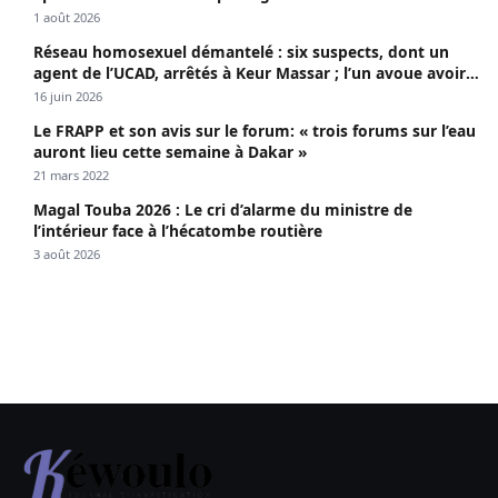
1 août 2026
Réseau homosexuel démantelé : six suspects, dont un
agent de l’UCAD, arrêtés à Keur Massar ; l’un avoue avoir
propagé le VIH depuis 2018
16 juin 2026
Le FRAPP et son avis sur le forum: « trois forums sur l’eau
auront lieu cette semaine à Dakar »
21 mars 2022
Magal Touba 2026 : Le cri d’alarme du ministre de
l’intérieur face à l’hécatombe routière
3 août 2026