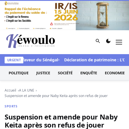
Aller au contenu
Rechercher
Men
Kéwoulo, le premier site d'information et d'investigation d
FCFA en faveur du Sénégal
Déclaration de patrimoine : L’Oside
URGENT
POLITIQUE
JUSTICE
SOCIÉTÉ
ENQUÊTE
ECONOMIE
Accueil
A LA UNE
Suspension et amende pour Naby Keita après son refus de jouer
SPORTS
Suspension et amende pour Naby
Keita après son refus de jouer