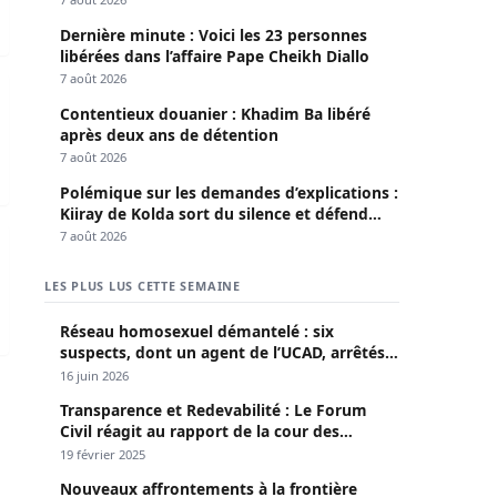
Dernière minute : Voici les 23 personnes
libérées dans l’affaire Pape Cheikh Diallo
7 août 2026
ce lundi
Contentieux douanier : Khadim Ba libéré
après deux ans de détention
7 août 2026
Polémique sur les demandes d’explications :
Kiiray de Kolda sort du silence et défend
Mamadou Lamine Dianté
 DIC
7 août 2026
LES PLUS LUS CETTE SEMAINE
Réseau homosexuel démantelé : six
suspects, dont un agent de l’UCAD, arrêtés à
Keur Massar ; l’un avoue avoir propagé le
16 juin 2026
VIH depuis 2018
Transparence et Redevabilité : Le Forum
Civil réagit au rapport de la cour des
comptes
19 février 2025
Nouveaux affrontements à la frontière