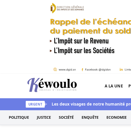
Aller au contenu
A LA UNE
P
Kéwoulo, le premier site d'information et d'inves
Ndiaye aussi blanchi
Les deux visages de notre humanité profes
URGENT
POLITIQUE
JUSTICE
SOCIÉTÉ
ENQUÊTE
ECONOMIE