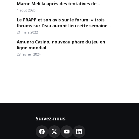
Maroc-Melilla après des tentatives de
passage
1 août 2026
Le FRAPP et son avis sur le forum: « trois
forums sur l’eau auront lieu cette semaine à
Dakar »
21 mars 2022
Amunra Casino, nouveau phare du jeu en
ligne mondial
28 février 2024
Suivez-nous