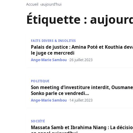
Accueil
aujourd’hui
Étiquette :
aujour
Palais de justice : Amina Poté et Kouthia devant
FAITS DIVERS & INSOLITES
Palais de justice : Amina Poté et Kouthia de
le juge ce mercredi
Ange-Marie Sambou
26 juillet 2023
Son meeting d’investiture interdit, Ousmane S
POLITIQUE
Son meeting d’investiture interdit, Ousmane
Sonko parle ce vendredi…
Ange-Marie Sambou
14 juillet 2023
Massata Samb et Ibrahima Niang : La décision e
SOCIÉTÉ
Massata Samb et Ibrahima Niang : La décisi