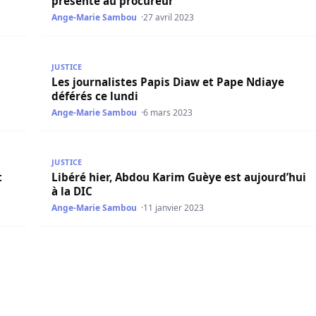
présenté au procureur
Ange-Marie Sambou
27 avril 2023
ourd’hui
Les journalistes Papis Diaw et Pape Ndiaye déférés 
JUSTICE
Les journalistes Papis Diaw et Pape Ndiaye
déférés ce lundi
Ange-Marie Sambou
6 mars 2023
atuit aujourd’hui !
Libéré hier, Abdou Karim Guèye est aujourd’hui à la
JUSTICE
t
Libéré hier, Abdou Karim Guèye est aujourd’hui
à la DIC
Ange-Marie Sambou
11 janvier 2023