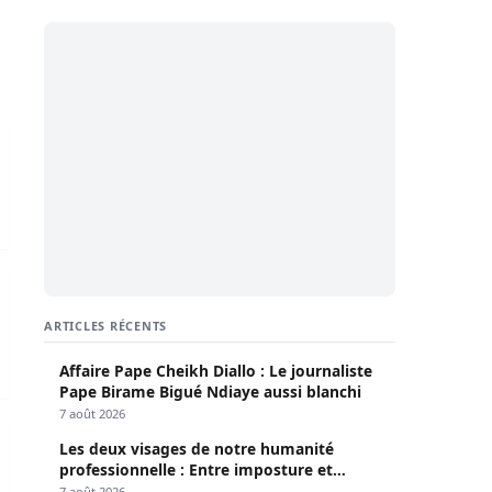
ui
réunit aujourd’hui
ARTICLES RÉCENTS
Affaire Pape Cheikh Diallo : Le journaliste
Pape Birame Bigué Ndiaye aussi blanchi
7 août 2026
senté au procureur
Les deux visages de notre humanité
professionnelle : Entre imposture et
héroïsme silencieux (Par Pr Moussa Seydi)
7 août 2026