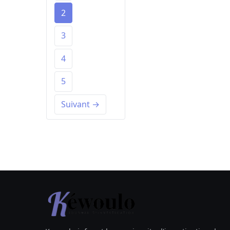
2
3
4
5
Suivant →