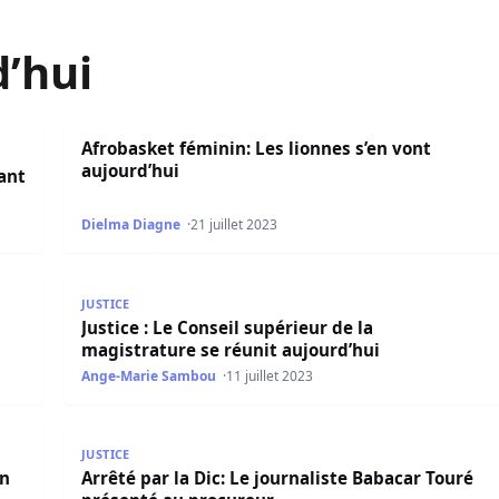
d’hui
 le juge ce mercredi
Afrobasket féminin: Les lionnes s’en vont aujourd’h
Afrobasket féminin: Les lionnes s’en vont
aujourd’hui
vant
Dielma Diagne
21 juillet 2023
onko parle ce vendredi…
Justice : Le Conseil supérieur de la magistrature se 
JUSTICE
Justice : Le Conseil supérieur de la
magistrature se réunit aujourd’hui
Ange-Marie Sambou
11 juillet 2023
n appel aujourd’hui
Arrêté par la Dic: Le journaliste Babacar Touré pré
JUSTICE
on
Arrêté par la Dic: Le journaliste Babacar Touré