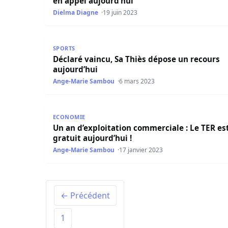
en appel aujourd’hui
Dielma Diagne
19 juin 2023
Déclaré vaincu, Sa Thiès dépose un recours auj
SPORTS
Déclaré vaincu, Sa Thiès dépose un recours
aujourd’hui
Ange-Marie Sambou
6 mars 2023
Un an d’exploitation commerciale : Le TER est gr
ECONOMIE
Un an d’exploitation commerciale : Le TER es
gratuit aujourd’hui !
Ange-Marie Sambou
17 janvier 2023
← Précédent
1