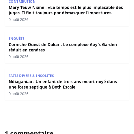
CONTRIBUTION
Mary Teuw Niane : «Le temps est le plus implacable des
juges. Il finit toujours par démasquer l’imposture»
9 août 2026
Corniche Ouest de Dakar : Le complexe Aby’s Garden réd
ENQUÊTE
Corniche Ouest de Dakar : Le complexe Aby’s Garden
réduit en cendres
9 août 2026
Ndiaganiao : Un enfant de trois ans meurt noyé dans une
FAITS DIVERS & INSOLITES
Ndiaganiao : Un enfant de trois ans meurt noyé dans
une fosse septique à Both Escale
9 août 2026
1 commentaire