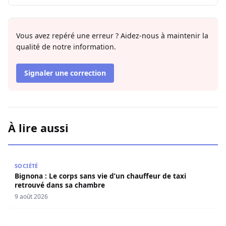
Vous avez repéré une erreur ? Aidez-nous à maintenir la
qualité de notre information.
Signaler une correction
À lire aussi
Bignona : Le corps sans vie d’un chauffeur de taxi retro
SOCIÉTÉ
Bignona : Le corps sans vie d’un chauffeur de taxi
retrouvé dans sa chambre
9 août 2026
Mary Teuw Niane : «Le temps est le plus implacable des ju