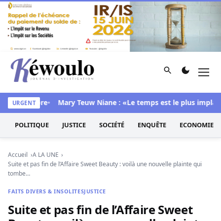
Aller au contenu
Rechercher
Men
Kéwoulo, le premier site d'information et d'investigation d
s sa chambre
Mary Teuw Niane : «Le temps est le plus implacabl
URGENT
POLITIQUE
JUSTICE
SOCIÉTÉ
ENQUÊTE
ECONOMIE
Accueil
A LA UNE
Suite et pas fin de l’Affaire Sweet Beauty : voilà une nouvelle plainte qui
tombe…
FAITS DIVERS & INSOLITES
JUSTICE
Suite et pas fin de l’Affaire Sweet