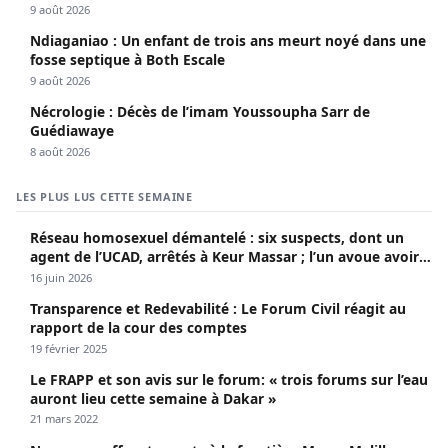
9 août 2026
Ndiaganiao : Un enfant de trois ans meurt noyé dans une
fosse septique à Both Escale
9 août 2026
Nécrologie : Décès de l’imam Youssoupha Sarr de
Guédiawaye
8 août 2026
LES PLUS LUS CETTE SEMAINE
Réseau homosexuel démantelé : six suspects, dont un
agent de l’UCAD, arrêtés à Keur Massar ; l’un avoue avoir
propagé le VIH depuis 2018
16 juin 2026
Transparence et Redevabilité : Le Forum Civil réagit au
rapport de la cour des comptes
19 février 2025
Le FRAPP et son avis sur le forum: « trois forums sur l’eau
auront lieu cette semaine à Dakar »
21 mars 2022