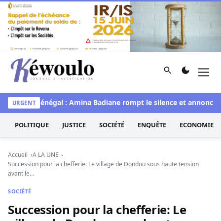
Aller au contenu
Rechercher
Men
Kéwoulo, le premier site d'information et d'investigation d
e
Miss Sénégal : Amina Badiane rompt le silence et annonce un
URGENT
POLITIQUE
JUSTICE
SOCIÉTÉ
ENQUÊTE
ECONOMIE
Accueil
A LA UNE
Succession pour la chefferie: Le village de Dondou sous haute tension
avant le…
SOCIÉTÉ
Succession pour la chefferie: Le