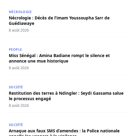
Nécrologie : Décès de l’imam Youssoupha Sarr de Guédi
NÉCROLOGIE
Nécrologie : Décès de l’imam Youssoupha Sarr de
Guédiawaye
8 août 2026
Miss Sénégal : Amina Badiane rompt le silence et annon
PEOPLE
Miss Sénégal : Amina Badiane rompt le silence et
annonce une mue historique
8 août 2026
Restitution des terres à Ndingler : Seydi Gassama salue 
SOCIÉTÉ
Restitution des terres à Ndingler : Seydi Gassama salue
le processus engagé
8 août 2026
Arnaque aux faux SMS d’amendes : la Police nationale appe
SOCIÉTÉ
Arnaque aux faux SMS d’amendes : la Police nationale