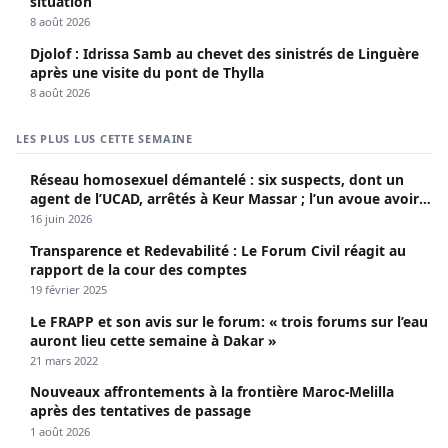
situation
8 août 2026
Djolof : Idrissa Samb au chevet des sinistrés de Linguère
après une visite du pont de Thylla
8 août 2026
LES PLUS LUS CETTE SEMAINE
Réseau homosexuel démantelé : six suspects, dont un
agent de l’UCAD, arrêtés à Keur Massar ; l’un avoue avoir
propagé le VIH depuis 2018
16 juin 2026
Transparence et Redevabilité : Le Forum Civil réagit au
rapport de la cour des comptes
19 février 2025
Le FRAPP et son avis sur le forum: « trois forums sur l’eau
auront lieu cette semaine à Dakar »
21 mars 2022
Nouveaux affrontements à la frontière Maroc-Melilla
après des tentatives de passage
1 août 2026