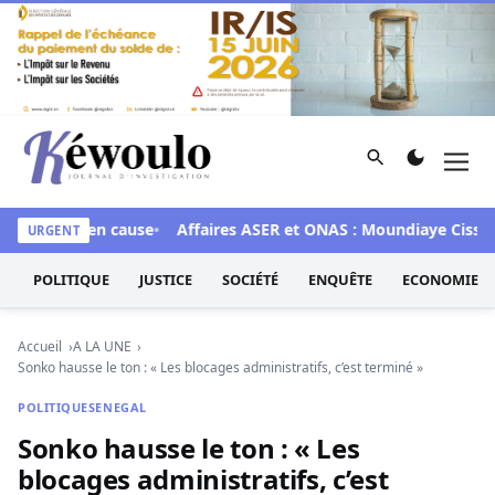
Aller au contenu
Rechercher
Men
Kéwoulo, le premier site d'information et d'investigation d
x 28 mis en cause
Affaires ASER et ONAS : Moundiaye Cissé pla
URGENT
POLITIQUE
JUSTICE
SOCIÉTÉ
ENQUÊTE
ECONOMIE
Accueil
A LA UNE
Sonko hausse le ton : « Les blocages administratifs, c’est terminé »
POLITIQUE
SENEGAL
Sonko hausse le ton : « Les
blocages administratifs, c’est