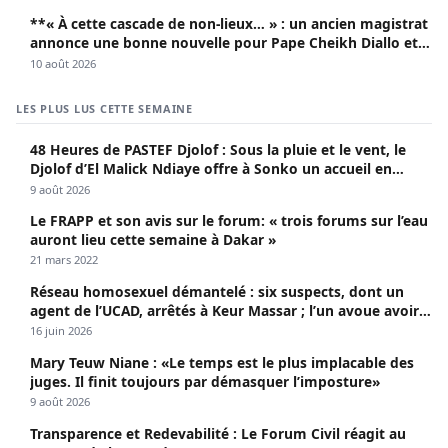
**« À cette cascade de non-lieux… » : un ancien magistrat
annonce une bonne nouvelle pour Pape Cheikh Diallo et
Cie**
10 août 2026
LES PLUS LUS CETTE SEMAINE
48 Heures de PASTEF Djolof : Sous la pluie et le vent, le
Djolof d’El Malick Ndiaye offre à Sonko un accueil en
apothéose
9 août 2026
Le FRAPP et son avis sur le forum: « trois forums sur l’eau
auront lieu cette semaine à Dakar »
21 mars 2022
Réseau homosexuel démantelé : six suspects, dont un
agent de l’UCAD, arrêtés à Keur Massar ; l’un avoue avoir
propagé le VIH depuis 2018
16 juin 2026
Mary Teuw Niane : «Le temps est le plus implacable des
juges. Il finit toujours par démasquer l’imposture»
9 août 2026
Transparence et Redevabilité : Le Forum Civil réagit au