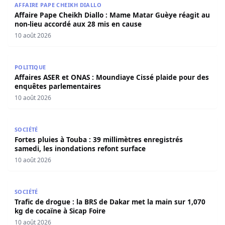
AFFAIRE PAPE CHEIKH DIALLO
Affaire Pape Cheikh Diallo : Mame Matar Guèye réagit au
non-lieu accordé aux 28 mis en cause
10 août 2026
Affaires ASER et ONAS : Moundiaye Cissé plaide pour de
POLITIQUE
Affaires ASER et ONAS : Moundiaye Cissé plaide pour des
enquêtes parlementaires
10 août 2026
Fortes pluies à Touba : 39 millimètres enregistrés samedi
SOCIÉTÉ
Fortes pluies à Touba : 39 millimètres enregistrés
samedi, les inondations refont surface
10 août 2026
Trafic de drogue : la BRS de Dakar met la main sur 1,070 
SOCIÉTÉ
Trafic de drogue : la BRS de Dakar met la main sur 1,070
kg de cocaïne à Sicap Foire
10 août 2026