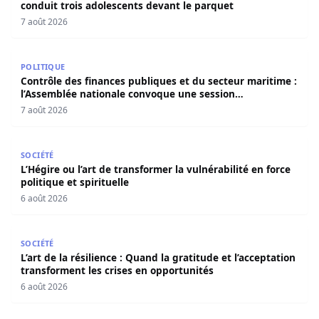
conduit trois adolescents devant le parquet
7 août 2026
Contrôle des finances publiques et du secteur maritime 
POLITIQUE
Contrôle des finances publiques et du secteur maritime :
l’Assemblée nationale convoque une session
extraordinaire
7 août 2026
L’Hégire ou l’art de transformer la vulnérabilité en force po
SOCIÉTÉ
L’Hégire ou l’art de transformer la vulnérabilité en force
politique et spirituelle
6 août 2026
L’art de la résilience : Quand la gratitude et l’acceptatio
SOCIÉTÉ
L’art de la résilience : Quand la gratitude et l’acceptation
transforment les crises en opportunités
6 août 2026