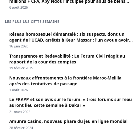
millions F CFA, Aby Ndour inculpée pour abus de biens
sociaux
6 août 2026
LES PLUS LUS CETTE SEMAINE
Réseau homosexuel démantelé : six suspects, dont un
agent de l’UCAD, arrêtés à Keur Massar ; l’un avoue avoir
propagé le VIH depuis 2018
16 juin 2026
Transparence et Redevabilité : Le Forum Civil réagit au
rapport de la cour des comptes
19 février 2025
Nouveaux affrontements à la frontière Maroc-Melilla
après des tentatives de passage
1 août 2026
Le FRAPP et son avis sur le forum: « trois forums sur l’eau
auront lieu cette semaine à Dakar »
21 mars 2022
Amunra Casino, nouveau phare du jeu en ligne mondial
28 février 2024