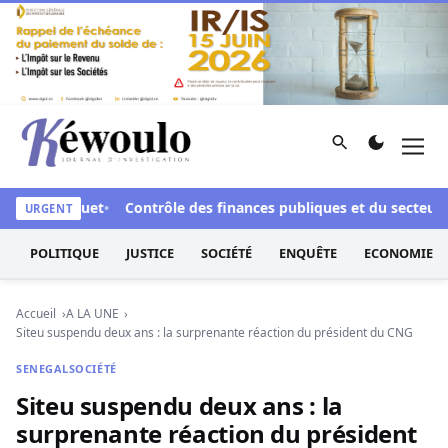
Aller au contenu
Rechercher
Men
Kéwoulo, le premier site d'information et d'investigation d
t le parquet
Contrôle des finances publiques et du secteur ma
URGENT
POLITIQUE
JUSTICE
SOCIÉTÉ
ENQUÊTE
ECONOMIE
Accueil
A LA UNE
Siteu suspendu deux ans : la surprenante réaction du président du CNG
SENEGAL
SOCIÉTÉ
Siteu suspendu deux ans : la
surprenante réaction du président