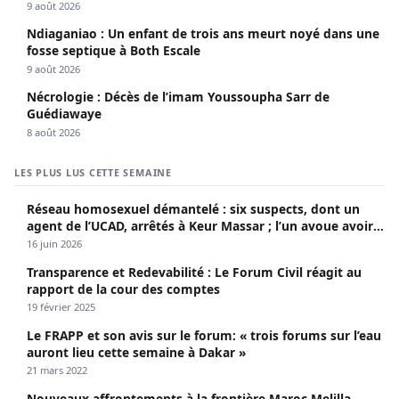
9 août 2026
Ndiaganiao : Un enfant de trois ans meurt noyé dans une
fosse septique à Both Escale
9 août 2026
Nécrologie : Décès de l’imam Youssoupha Sarr de
Guédiawaye
8 août 2026
LES PLUS LUS CETTE SEMAINE
Réseau homosexuel démantelé : six suspects, dont un
agent de l’UCAD, arrêtés à Keur Massar ; l’un avoue avoir
propagé le VIH depuis 2018
16 juin 2026
Transparence et Redevabilité : Le Forum Civil réagit au
rapport de la cour des comptes
19 février 2025
Le FRAPP et son avis sur le forum: « trois forums sur l’eau
auront lieu cette semaine à Dakar »
21 mars 2022
Nouveaux affrontements à la frontière Maroc-Melilla