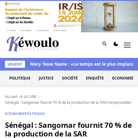
Aller au contenu
Rechercher
Men
Kéwoulo, le premier site d'information et d'investigation d
 chambre
Mary Teuw Niane : «Le temps est le plus implacable de
URGENT
POLITIQUE
JUSTICE
SOCIÉTÉ
ENQUÊTE
ECONOMIE
Accueil
A LA UNE
Sénégal : Sangomar fournit 70 % de la production de la SAR (responsable)
ÉCONOMIE
POLITIQUE
Sénégal : Sangomar fournit 70 % de
la production de la SAR