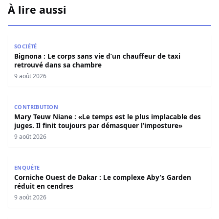
À lire aussi
Bignona : Le corps sans vie d’un chauffeur de taxi retro
SOCIÉTÉ
Bignona : Le corps sans vie d’un chauffeur de taxi
retrouvé dans sa chambre
9 août 2026
Mary Teuw Niane : «Le temps est le plus implacable des ju
CONTRIBUTION
Mary Teuw Niane : «Le temps est le plus implacable des
juges. Il finit toujours par démasquer l’imposture»
9 août 2026
Corniche Ouest de Dakar : Le complexe Aby’s Garden réd
ENQUÊTE
Corniche Ouest de Dakar : Le complexe Aby’s Garden
réduit en cendres
9 août 2026