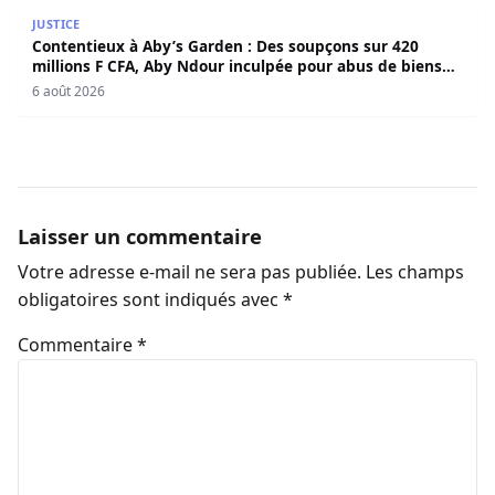
Contentieux à Aby’s Garden : Des soupçons sur 420 milli
JUSTICE
Contentieux à Aby’s Garden : Des soupçons sur 420
millions F CFA, Aby Ndour inculpée pour abus de biens
sociaux
6 août 2026
Laisser un commentaire
Votre adresse e-mail ne sera pas publiée.
Les champs
obligatoires sont indiqués avec
*
Commentaire
*