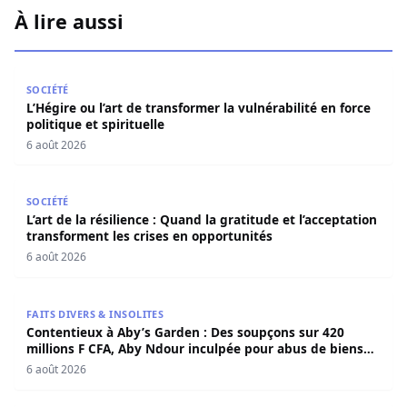
À lire aussi
L’Hégire ou l’art de transformer la vulnérabilité en force po
SOCIÉTÉ
L’Hégire ou l’art de transformer la vulnérabilité en force
politique et spirituelle
6 août 2026
L’art de la résilience : Quand la gratitude et l’acceptatio
SOCIÉTÉ
L’art de la résilience : Quand la gratitude et l’acceptation
transforment les crises en opportunités
6 août 2026
Contentieux à Aby’s Garden : Des soupçons sur 420 milli
FAITS DIVERS & INSOLITES
Contentieux à Aby’s Garden : Des soupçons sur 420
millions F CFA, Aby Ndour inculpée pour abus de biens
sociaux
6 août 2026