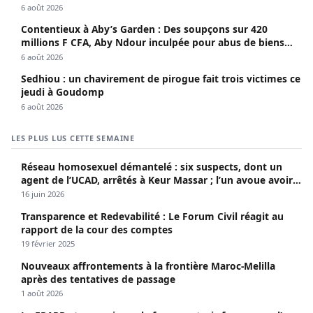
sociaux
6 août 2026
Contentieux à Aby’s Garden : Des soupçons sur 420
millions F CFA, Aby Ndour inculpée pour abus de biens
sociaux
6 août 2026
Sedhiou : un chavirement de pirogue fait trois victimes ce
jeudi à Goudomp
6 août 2026
LES PLUS LUS CETTE SEMAINE
Réseau homosexuel démantelé : six suspects, dont un
agent de l’UCAD, arrêtés à Keur Massar ; l’un avoue avoir
propagé le VIH depuis 2018
16 juin 2026
Transparence et Redevabilité : Le Forum Civil réagit au
rapport de la cour des comptes
19 février 2025
Nouveaux affrontements à la frontière Maroc-Melilla
après des tentatives de passage
1 août 2026