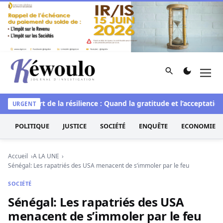
Aller au contenu
Rechercher
Men
Kéwoulo, le premier site d'information et d'investigation d
elle
L’art de la résilience : Quand la gratitude et l’acceptation 
URGENT
POLITIQUE
JUSTICE
SOCIÉTÉ
ENQUÊTE
ECONOMIE
Accueil
A LA UNE
Sénégal: Les rapatriés des USA menacent de s’immoler par le feu
SOCIÉTÉ
Sénégal: Les rapatriés des USA
menacent de s’immoler par le feu