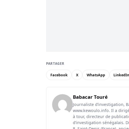
PARTAGER
Facebook
X
WhatsApp
LinkedI
Babacar Touré
Journaliste d’investigation, 
www.kewoulo.info. Il a dirig
à tour, directeur de publica
d’investigation sénégalais. D
8, Saint-Denis (France), anci