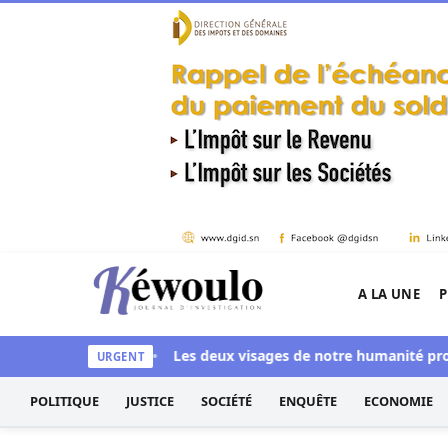
Aller au contenu
A LA UNE
P
Kéwoulo, le premier site d'information et d'inves
ye aussi blanchi
Les deux visages de notre humanité profession
URGENT
POLITIQUE
JUSTICE
SOCIÉTÉ
ENQUÊTE
ECONOMIE