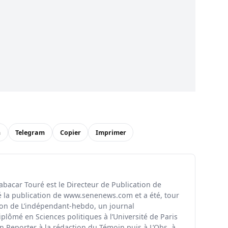
n
Telegram
Copier
Imprimer
Babacar Touré est le Directeur de Publication de
é la publication de www.senenews.com et a été, tour
tion de L’indépendant-hebdo, un journal
iplômé en Sciences politiques à l’Université de Paris
en Reporter à la rédaction du Témoin puis à L’Obs, à