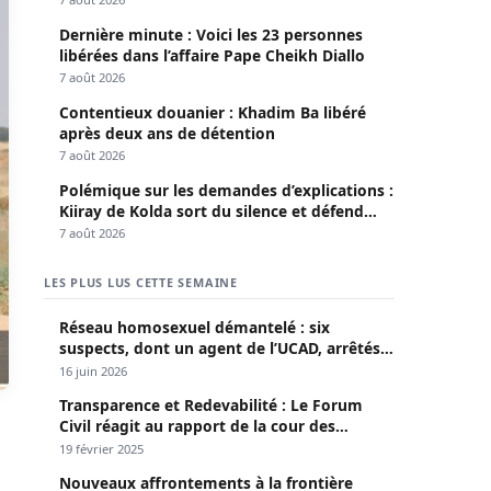
Dernière minute : Voici les 23 personnes
libérées dans l’affaire Pape Cheikh Diallo
7 août 2026
Contentieux douanier : Khadim Ba libéré
après deux ans de détention
7 août 2026
Polémique sur les demandes d’explications :
Kiiray de Kolda sort du silence et défend
Mamadou Lamine Dianté
7 août 2026
LES PLUS LUS CETTE SEMAINE
Réseau homosexuel démantelé : six
suspects, dont un agent de l’UCAD, arrêtés à
Keur Massar ; l’un avoue avoir propagé le
16 juin 2026
VIH depuis 2018
Transparence et Redevabilité : Le Forum
Civil réagit au rapport de la cour des
comptes
19 février 2025
Nouveaux affrontements à la frontière