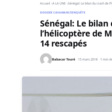
Accueil
A LA UNE
Sénégal: Le bilan du crash de l
DOSSIER CASAMANCE
ENQUÊTE
Sénégal: Le bilan
l’hélicoptère de M
14 rescapés
Babacar Touré
15 mars 2018
1 min d