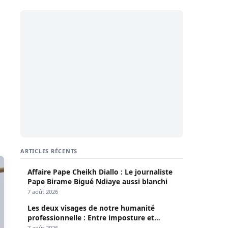
ARTICLES RÉCENTS
Affaire Pape Cheikh Diallo : Le journaliste
Pape Birame Bigué Ndiaye aussi blanchi
7 août 2026
Les deux visages de notre humanité
professionnelle : Entre imposture et
héroïsme silencieux (Par Pr Moussa Seydi)
7 août 2026