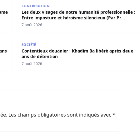
 Birame Bigué Ndiaye aussi blanchi
Les deux visages de notre humanité professionnelle
CONTRIBUTION
rame
Les deux visages de notre humanité professionnelle :
Entre imposture et héroïsme silencieux (Par Pr
Moussa Seydi)
7 août 2026
s dans l’affaire Pape Cheikh Diallo
Contentieux douanier : Khadim Ba libéré après deux
SOCIÉTÉ
dans
Contentieux douanier : Khadim Ba libéré après deux
ans de détention
7 août 2026
iée.
Les champs obligatoires sont indiqués avec
*