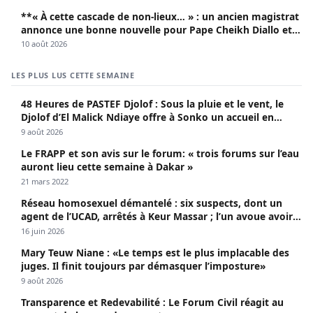
**« À cette cascade de non-lieux… » : un ancien magistrat
annonce une bonne nouvelle pour Pape Cheikh Diallo et
Cie**
10 août 2026
LES PLUS LUS CETTE SEMAINE
48 Heures de PASTEF Djolof : Sous la pluie et le vent, le
Djolof d’El Malick Ndiaye offre à Sonko un accueil en
apothéose
9 août 2026
Le FRAPP et son avis sur le forum: « trois forums sur l’eau
auront lieu cette semaine à Dakar »
21 mars 2022
Réseau homosexuel démantelé : six suspects, dont un
agent de l’UCAD, arrêtés à Keur Massar ; l’un avoue avoir
propagé le VIH depuis 2018
16 juin 2026
Mary Teuw Niane : «Le temps est le plus implacable des
juges. Il finit toujours par démasquer l’imposture»
9 août 2026
Transparence et Redevabilité : Le Forum Civil réagit au