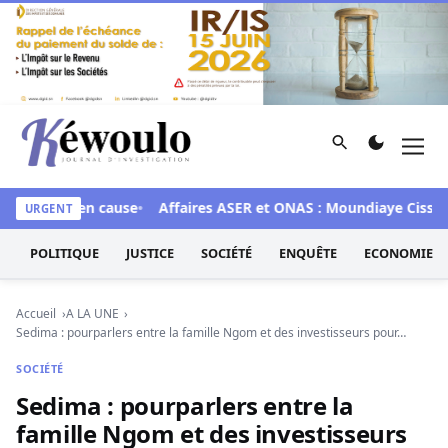
Aller au contenu
Rechercher
Men
Kéwoulo, le premier site d'information et d'investigation d
x 28 mis en cause
Affaires ASER et ONAS : Moundiaye Cissé pla
URGENT
POLITIQUE
JUSTICE
SOCIÉTÉ
ENQUÊTE
ECONOMIE
Accueil
A LA UNE
Sedima : pourparlers entre la famille Ngom et des investisseurs pour…
SOCIÉTÉ
Sedima : pourparlers entre la
famille Ngom et des investisseurs