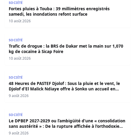
SOCIÉTÉ
Fortes pluies à Touba : 39 millimètres enregistrés
samedi, les inondations refont surface
10 août 2026
Trafic de drogue : la BRS de Dakar met la main sur 1,070 
SOCIÉTÉ
Trafic de drogue : la BRS de Dakar met la main sur 1,070
kg de cocaïne à Sicap Foire
10 août 2026
48 Heures de PASTEF Djolof : Sous la pluie et le vent, le 
SOCIÉTÉ
48 Heures de PASTEF Djolof : Sous la pluie et le vent, le
Djolof d’El Malick Ndiaye offre à Sonko un accueil en
apothéose
9 août 2026
Le DPBEP 2027-2029 ou l’ambigüité d’une « consolidation s
SOCIÉTÉ
Le DPBEP 2027-2029 ou l’ambigüité d’une « consolidation
sans austérité » : De la rupture affichée à l’orthodoxie
budgétaire, une analyse critique de la trajectoire
9 août 2026