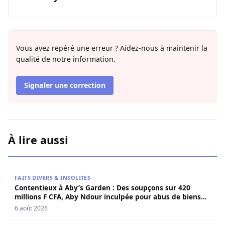
Vous avez repéré une erreur ? Aidez-nous à maintenir la
qualité de notre information.
Signaler une correction
À lire aussi
Contentieux à Aby’s Garden : Des soupçons sur 420 milli
FAITS DIVERS & INSOLITES
Contentieux à Aby’s Garden : Des soupçons sur 420
millions F CFA, Aby Ndour inculpée pour abus de biens
sociaux
6 août 2026