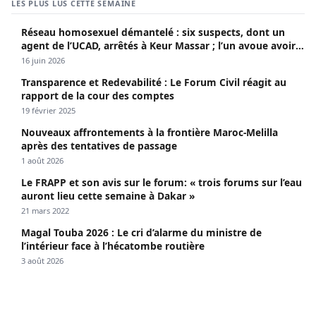
LES PLUS LUS CETTE SEMAINE
Réseau homosexuel démantelé : six suspects, dont un
agent de l’UCAD, arrêtés à Keur Massar ; l’un avoue avoir
propagé le VIH depuis 2018
16 juin 2026
Transparence et Redevabilité : Le Forum Civil réagit au
rapport de la cour des comptes
19 février 2025
Nouveaux affrontements à la frontière Maroc-Melilla
après des tentatives de passage
1 août 2026
Le FRAPP et son avis sur le forum: « trois forums sur l’eau
auront lieu cette semaine à Dakar »
21 mars 2022
Magal Touba 2026 : Le cri d’alarme du ministre de
l’intérieur face à l’hécatombe routière
3 août 2026