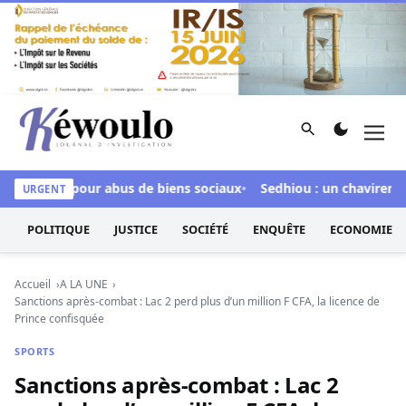
Aller au contenu
Rechercher
Men
Kéwoulo, le premier site d'information et d'investigation d
nculpée pour abus de biens sociaux
Sedhiou : un chavirement d
URGENT
POLITIQUE
JUSTICE
SOCIÉTÉ
ENQUÊTE
ECONOMIE
Accueil
A LA UNE
Sanctions après-combat : Lac 2 perd plus d’un million F CFA, la licence de
Prince confisquée
SPORTS
Sanctions après-combat : Lac 2