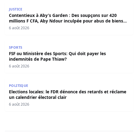
Contentieux à Aby’s Garden : Des soupçons sur 420 milli
JUSTICE
Contentieux à Aby’s Garden : Des soupçons sur 420
millions F CFA, Aby Ndour inculpée pour abus de biens
sociaux
6 août 2026
FSF ou Ministère des Sports: Qui doit payer les indemnit
SPORTS
FSF ou Ministère des Sports: Qui doit payer les
indemnités de Pape Thiaw?
6 août 2026
Elections locales: le FDR dénonce des retards et réclame u
POLITIQUE
Elections locales: le FDR dénonce des retards et réclame
un calendrier électoral clair
6 août 2026